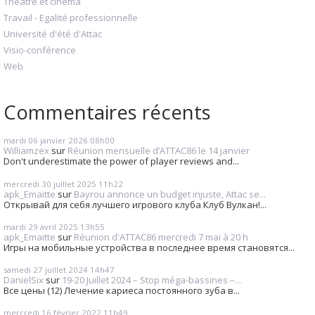
Théâtre et cinéma
Travail - Egalité professionnelle
Université d'été d'Attac
Visio-conférence
Web
Commentaires récents
mardi 06
janvier 2026
08h00
Williamzex
sur
Réunion mensuelle d’ATTAC86 le 14 janvier
Don't underestimate the power of player reviews and...
mercredi 30
juillet 2025
11h22
apk_Emaitte
sur
Bayrou annonce un budget injuste, Attac se...
Открывай для себя лучшего игрового клуба Клуб Вулкан!...
mardi 29
avril 2025
13h55
apk_Emaitte
sur
Réunion d'ATTAC86 mercredi 7 mai à 20 h
Игры на мобильные устройства в последнее время становятся...
samedi 27
juillet 2024
14h47
DanielSix
sur
19-20 Juillet 2024 – Stop méga-bassines –...
Все цены (12) Лечение кариеса постоянного зуба в...
mercredi 16
février 2022
11h49