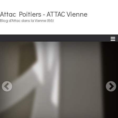
Attac Poitiers - ATTAC Vienne
Blog d'Attac dans la Vienne (86)