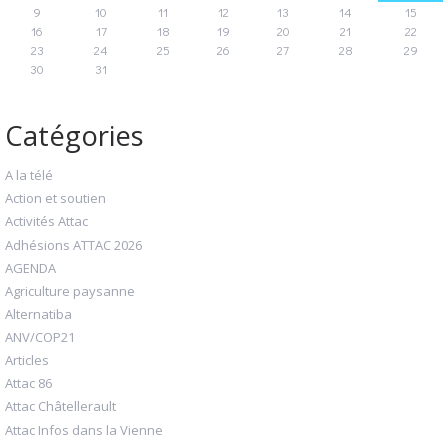
9
10
11
12
13
14
15
16
17
18
19
20
21
22
23
24
25
26
27
28
29
30
31
Catégories
A la télé
Action et soutien
Activités Attac
Adhésions ATTAC 2026
AGENDA
Agriculture paysanne
Alternatiba
ANV/COP21
Articles
Attac 86
Attac Châtellerault
Attac Infos dans la Vienne