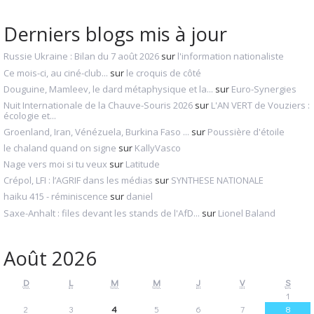
Derniers blogs mis à jour
Russie Ukraine : Bilan du 7 août 2026
sur
l'information nationaliste
Ce mois-ci, au ciné-club...
sur
le croquis de côté
Douguine, Mamleev, le dard métaphysique et la...
sur
Euro-Synergies
Nuit Internationale de la Chauve-Souris 2026
sur
L'AN VERT de Vouziers :
écologie et...
Groenland, Iran, Vénézuela, Burkina Faso ...
sur
Poussière d'étoile
le chaland quand on signe
sur
KallyVasco
Nage vers moi si tu veux
sur
Latitude
Crépol, LFI : l’AGRIF dans les médias
sur
SYNTHESE NATIONALE
haiku 415 - réminiscence
sur
daniel
Saxe-Anhalt : files devant les stands de l'AfD...
sur
Lionel Baland
Août 2026
D
L
M
M
J
V
S
1
2
3
4
5
6
7
8