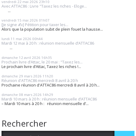
vendredi 22
mai 2026
23h10
Avec ATTAC86 : Livre "Taxez les riches - Eloge...
...
vendredi 15
mai 2026
01h07
[Je signe ✍️] Pétition pour taxer les...
Alors que la population subit de plein fouet la hausse...
lundi 11
mai 2026
00h44
Mardi 12 mai à 20 h : réunion mensuelle d’ATTAC86
...
dimanche 12
avril 2026
16h35
Prochain livre d’Attac, le 20 mai : "Taxez les...
Le prochain livre d’Attac, Taxez les riches !...
dimanche 29
mars 2026
11h20
Réunion d'ATTAC86 mercredi 8 avril à 20 h
Prochaine réunion d'ATTAC86 mercredi 8 avril à 20 h...
dimanche 08
mars 2026
14h29
Mardi 10 mars à 20 h : réunion mensuelle d’ATTAC86
– Mardi 10 mars à 20 h : réunion mensuelle d’...
Rechercher