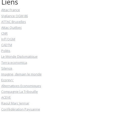
Liens
Attac France
Vigilance OGM 86
ATTAC Bruxelles
Attac Québec
CNR
Inf\'OGM
CADTM
Politis
Le Monde Diplomatique
Terra economica
Silence
Imagine, demain le monde
Ecorev\'
Alternatives Economiques
Compagnie La Tribouille
ACEVE
Raoul Marc Jennar
Confédération Paysanne