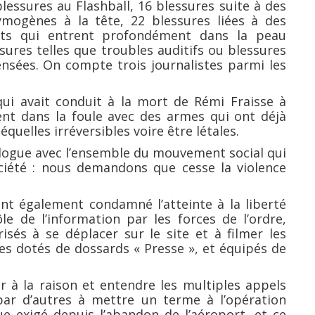
lessures au Flashball, 16 blessures suite à des
ymogènes à la tête, 22 blessures liées à des
ats qui entrent profondément dans la peau
ssures telles que troubles auditifs ou blessures
ensées. On compte trois journalistes parmi les
qui avait conduit à la mort de Rémi Fraisse à
rent dans la foule avec des armes qui ont déjà
uelles irréversibles voire être létales.
ialogue avec l’ensemble du mouvement social qui
ciété : nous demandons que cesse la violence
ont également condamné l’atteinte à la liberté
le de l’information par les forces de l’ordre,
isés à se déplacer sur le site et à filmer les
s dotés de dossards « Presse », et équipés de
 à la raison et entendre les multiples appels
ar d’autres à mettre un terme à l’opération
ue exigé depuis l’abandon de l’aéroport, et ce