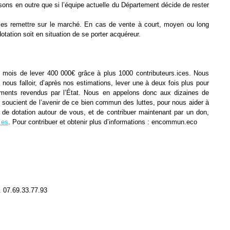
sons en outre que si l’équipe actuelle
du Département décide de rester
 les
remettre sur le marché. En cas de vente à court, moyen ou long
otation soit en
situation de se porter acquéreur.
s mois de lever
400 000€ grâce à plus 1000 contributeurs.ices. Nous
nous falloir, d’après nos
estimations, lever une à deux fois plus pour
timents revendus par l’État.
Nous en appelons donc aux dizaines de
e soucient de l’avenir de ce bien commun
des luttes, pour nous aider à
s de dotation autour de vous, et de contribuer
maintenant par un don,
.es
. Pour contribuer et obtenir plus d’informations :
encommun.eco
 07.69.33.77.93