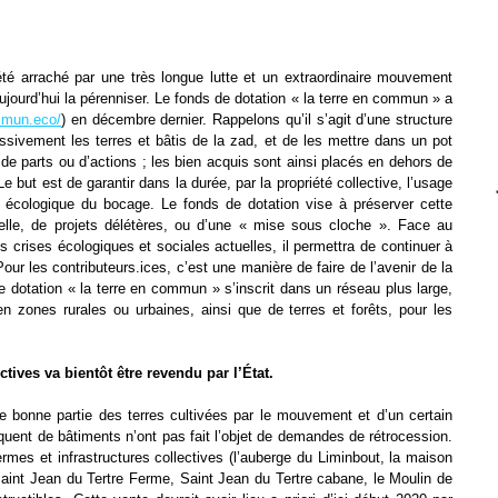
été arraché
par une très longue lutte et un extraordinaire mouvement
aujourd’hui la
pérenniser. Le fonds de dotation « la terre en commun » a
mmun.eco/
) en décembre
dernier. Rappelons qu’il s’agit d’une structure
ressivement les terres et
bâtis de la zad, et de les mettre dans un pot
de parts ou d’actions ; les bien
acquis sont ainsi placés en dehors de
e but est de garantir dans la durée, par la
propriété collective, l’usage
e écologique du bocage. Le fonds de dotation vise à
préserver cette
ielle, de projets délétères, ou d’une « mise sous cloche ». Face
au
des
crises écologiques et sociales actuelles, il permettra de continuer à
 Pour
les contributeurs.ices, c’est une manière de faire de l’avenir de la
de dotation «
la terre en commun » s’inscrit dans un réseau plus large,
 en zones rurales ou
urbaines, ainsi que de terres et forêts, pour les
ectives va
bientôt être revendu par l’État.
ne bonne partie
des terres cultivées par le mouvement et d’un certain
équent de bâtiments
n’ont pas fait l’objet de demandes de rétrocession.
ermes et infrastructures
collectives (l’auberge du Liminbout, la maison
Saint Jean du Tertre Ferme, Saint
Jean du Tertre cabane, le Moulin de