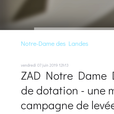
Notre-Dame des Landes
vendredi 07
juin 2019
12h13
ZAD Notre Dame D
de dotation - une m
campagne de levée 