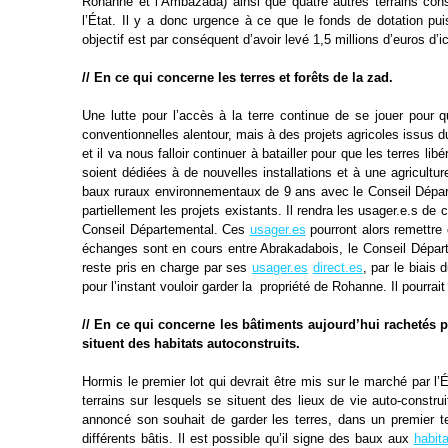
Rohanne et l’Ambazada) ainsi que
quatre autres terrains con
l’État. Il y a donc urgence à ce que le
fonds de dotation pui
objectif est par conséquent d’avoir levé 1,5
millions d’euros d’i
// En ce qui concerne les terres et forêts de la zad.
Une lutte pour l’accès à la terre continue de se jouer pour 
conventionnelles alentour, mais à des projets agricoles issus 
et
il va nous falloir continuer à batailler pour que les terres lib
soient dédiées à de nouvelles installations et à une agricultu
baux ruraux
environnementaux de 9 ans avec le Conseil Dépar
partiellement les projets
existants. Il rendra les usager.e.s de c
Conseil Départemental. Ces
usager.es
pourront alors remettre
échanges sont en cours entre
Abrakadabois, le Conseil Départ
reste pris en charge par ses
usager.es
direct.es
, par le biais
pour l’instant vouloir garder la
propriété de Rohanne. Il pourrait
// En ce qui concerne les bâtiments aujourd’hui rachetés 
situent des
habitats autoconstruits.
Hormis le premier lot qui devrait être mis sur le marché par l’
terrains sur lesquels se situent des lieux de vie auto-constru
annoncé son
souhait de garder les terres, dans un premier
différents bâtis. Il
est possible qu’il signe des baux aux
habit