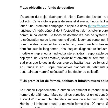
// Les objectifs du fonds de dotation
L’abandon du projet d’aéroport de Notre-Dame-des-Landes a 
collectif.
Cette victoire pleine de sens et d’avenir, il nous faut 
lancé une
première campagne d’appels à dons (
https://enco
juridique d’intérêt
général dont l’objectif est de racheter prog
commun inaliénable. Le
fonds de dotation n’a pas de système 
la spéculation ou de la recherche
d’enrichissement personnel. L
commun des terres et bâtis de la zad,
ainsi que la richess
dernière, sur le long terme, des risques d’agriculture
industr
modèle entrepreneurial, individualiste et libéral, responsable 
déployer une vision créative, solidaire et ouverte du territoire.
zad
plus que le destin de ses propres habitant.e.s. Le fonds 
en France et
en Europe, d’initiatives d’achats de bâtiments
soustraire au marché
spéculatif et les dédier au collectif.
// Un premier lot de fermes, habitats et infrastructures coll
Le Conseil Départemental a obtenu récemment le rachat d’u
nombre de
bâtiments. Mais certaines parcelles et un lot cons
Il s’agit d’un
ensemble d’habitats anciens ou autoconstruits, f
Herbin, le Liminbout
squat, la nouvelle ferme des 100 noms, 