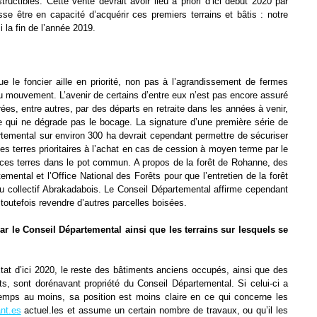
structibles. Cette vente devrait avoir lieu a
priori d’ici début 2020 par
sse être en capacité d’acquérir ces premiers
terrains et bâtis : notre
ci la fin de l’année 2019.
que le
foncier aille en priorité, non pas à l’agrandissement de fermes
du
mouvement. L’avenir de certains d’entre eux n’est pas encore assuré
érées,
entre autres, par des départs en retraite dans les années à venir,
re qui ne
dégrade pas le bocage. La signature d’une première série de
temental sur environ
300 ha devrait cependant permettre de sécuriser
es terres prioritaires à l’achat
en cas de cession à moyen terme par le
 ces terres dans le pot commun. A
propos de la forêt de Rohanne, des
emental et l’Office National des Forêts
pour que l’entretien de la forêt
 du collectif Abrakadabois. Le Conseil
Départemental affirme cependant
 toutefois revendre d’autres parcelles
boisées.
par le Conseil
Départemental ainsi que les terrains sur lesquels se
État
d’ici 2020, le reste des bâtiments anciens occupés, ainsi que des
its, sont
dorénavant propriété du Conseil Départemental. Si celui-ci a
 temps au moins, sa
position est moins claire en ce qui concerne les
ant.es
actuel.les et assume
un certain nombre de travaux, ou qu’il les