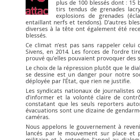
plus de 100 blessés dont : 15 b
tirs tendus de grenades lacr
explosions de grenades (écl
entaillant nerfs et tendons). D’autres ble
diverses à la tête ont également été rec
blessés.
Ce climat n’est pas sans rappeler celui 
Sivens, en 2014. Les forces de l’ordre ti
prouvé qu’elles pouvaient provoquer des séq
Le choix de la répression plutôt que le d
se dessine est un danger pour notre so
déployée par l’État, que rien ne justifie.
Les syndicats nationaux de journalistes 
d’informer et la volonté claire de contrô
constatant que les seuls reporters autor
évacuations sont une dizaine de gendarme
caméras.
Nous appelons le gouvernement à revenir
lancés par le mouvement sur place et p
militaire et à entendre l’appel au dialog