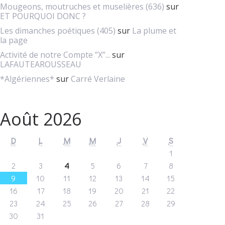
Mougeons, moutruches et muselières (636)
sur
ET POURQUOI DONC ?
Les dimanches poétiques (405)
sur
La plume et
la page
Activité de notre Compte ”X”...
sur
LAFAUTEAROUSSEAU
*Algériennes*
sur
Carré Verlaine
Août 2026
D
L
M
M
J
V
S
1
2
3
4
5
6
7
8
9
10
11
12
13
14
15
16
17
18
19
20
21
22
23
24
25
26
27
28
29
30
31