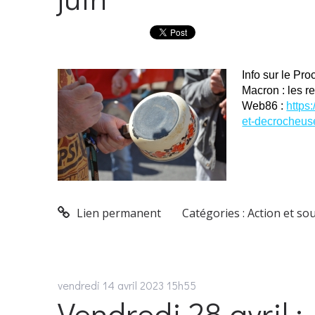
Info sur le Pr
Macron : les 
Web86 :
https
et-decrocheus
Lien permanent
Catégories :
Action et so
vendredi 14
avril 2023
15h55
Vendredi 28 avril 