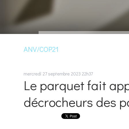
ANV/COP21
mercredi 27
septembre 2023
22h37
Le parquet fait app
décrocheurs des po