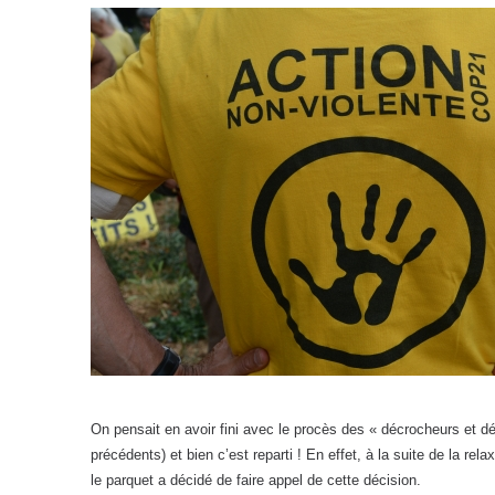
On pensait en avoir fini avec le procès des « décrocheurs et dé
précédents) et bien c’est reparti ! En effet, à la suite de la rel
le parquet a décidé de faire appel de cette décision.