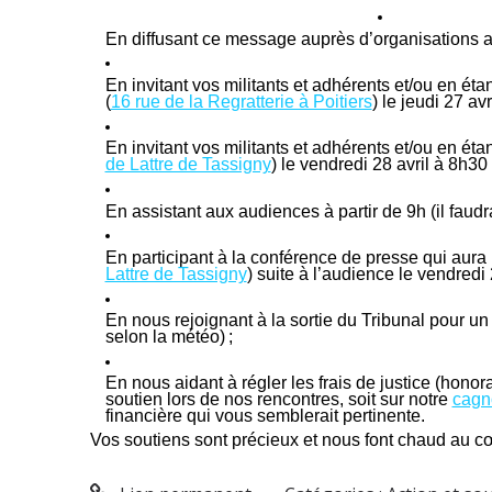
En diffusant ce message auprès d’organisations a
En invitant vos militants et adhérents et/ou en éta
(
16 rue de la Regratterie à Poitiers
) le jeudi 27 avr
En invitant vos militants et adhérents et/ou en étan
de Lattre de Tassigny
) le vendredi 28 avril à 8h30 
En assistant aux audiences à partir de 9h (il faudra 
En participant à la conférence de presse qui aura li
Lattre de Tassigny
) suite à l’audience le vendredi 
En nous rejoignant à la sortie du Tribunal pour un
selon la météo) ;
En nous aidant à régler les frais de justice (honora
soutien lors de nos rencontres, soit sur notre
cagno
financière qui vous semblerait pertinente.
Vos soutiens sont précieux et nous font chaud au 