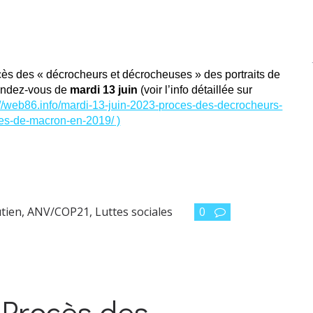
ocès des « décrocheurs et décrocheuses » des portraits de
rendez-vous de
mardi 13 juin
(voir l’info détaillée sur
://web86.info/mardi-13-juin-2023-proces-des-decrocheurs-
es-de-macron-en-2019/
)
utien
,
ANV/COP21
,
Luttes sociales
0
: Procès des