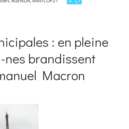
utien
,
AGENDA
,
ANV/COP21
0
icipales : en pleine
n-nes brandissent
mmanuel Macron