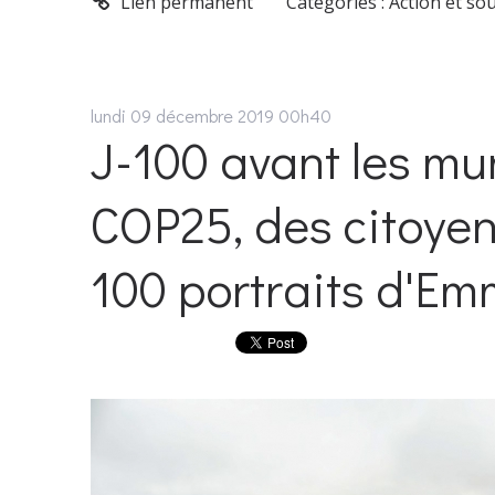
Lien permanent
Catégories :
Action et so
lundi 09
décembre 2019
00h40
J-100 avant les mun
COP25, des citoye
100 portraits d'E