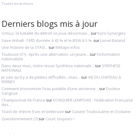
Toutes les archives
Derniers blogs mis à jour
Ormuz: la bataille du détroit se joue désormais...
sur
Euro-Synergies
Saxe-Anhalt : l'AfD donnée à 43 % et le BSW à 5 %.
sur
Lionel Baland
Une histoire de la STASI...
sur
Métapo infos
Toulouse (31) : Après une altercation, un jeune...
sur
l'information
nationaliste
Dans deux mois, notre revue Synthèse nationale...
sur
SYNTHESE
NATIONALE
Je sais qu'il y a de petites difficultés , mais...
sur
VIE DU CHATEAU à
FERNEY
Comment économiser l’eau potable d’une ancienne...
sur
Docteur
Sangsue
Championnat de France
sur
ECHIQUIER LEMPDAIS - Fédération Française
des...
Toast de chèvre frais et betterave
sur
Cuisine Toulousaine et Occitane
Questionnement (7)
sur
Court, toujours !