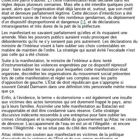
collective parmi d’autres. Et cette manifestation était déclarée dans les
règles depuis plusieurs semaines. Mais elle a été interdite quelques jours
avant, alors que l’organisation était déjà lancée et, surtout, que son motif
était et demeure parfaitement légitime. Cette décision d’interdiction a été
rapidement suivie de l’envoi de très nombreux gendarmes, du déploiement
d’un dispositif disproportionné et dangereux
[
1
]
, et de déclarations
intransigeantes et très dures de la part de la préfecture.
Les manifestant·es savaient parfaitement qu’elles et ils risquaient une
amende. Mais les pouvoirs publics auraient voulu provoquer des
débordements qu’ils ne s’y seraient pas pris autrement. Les déclarations du
ministre de l’Intérieur visent à faire oublier ses choix contestables en
matière de maintien de l’ordre. La stratégie qui aurait évité l’escalade n’est
pas celle qui a été choisie.
Suite à la manifestation, le ministre de l’intérieur a donc tenté
d’instrumentaliser les violences engendrées par ce dispositif répressif
pour : faire oublier les raisons pour lesquelles cette manifestation était
organisée, discréditer les organisations du mouvement social présentes
lors de cette manifestation et régler ses comptes avec les partis
d’opposition de gauche. L’État de droit républicain que s’approprie si
souvent Gérald Darmanin dans une définition très personnelle mérite mieux
que ça.
Enfin, à l’évidence, le terme « écoterrorisme » est également une insulte
aux victimes des actes terroristes qui ont durement frappé le pays, ainsi
qu’à leurs familles. Assimiler une telle manifestation au Bataclan est
insupportable et doit être condamné sans réserve. Cette stratégie
discursive indécente ressemble à une entreprise pour faire oublier les
crimes climatiques et la responsabilité du gouvernement qu’Attac ne cesse
de dénoncer. L’accaparement de l’eau en est un et l’illégalité - et encore
moins l’illégitimité - ne se situe pas du côté des manifestant·es.
Attac réitère son soutien aux manifestant·es victimes de la politique
d’escalade de la violence de l’État et de ses armes mutilantes et