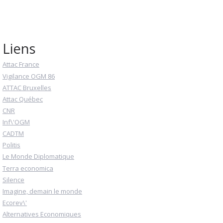
Liens
Attac France
Vigilance OGM 86
ATTAC Bruxelles
Attac Québec
CNR
Inf\'OGM
CADTM
Politis
Le Monde Diplomatique
Terra economica
Silence
Imagine, demain le monde
Ecorev\'
Alternatives Economiques