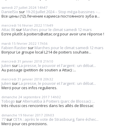
samedi 27
juillet 2024
14h47
DanielSix
sur
19-20 Juillet 2024 – Stop méga-bassines –...
Все цены (12) Лечение кариеса постоянного зуба в...
mercredi 16
février 2022
11h49
Attac 86
sur
Marches pour le climat samedi 12 mars
Ecrire plutôt à poitiers@attac.org pour avoir une réponse !
mardi 15
février 2022
17h56
Fabien Rastier
sur
Marches pour le climat samedi 12 mars
Bonjour Le groupe local L214 de poitiers souhaite...
mercredi 31
janvier 2018
21h10
Julien
sur
La presse, le pouvoir et l'argent : un débat...
Au passage (petition de soutien a Attac) :...
mercredi 31
janvier 2018
20h32
Julien
sur
La presse, le pouvoir et l'argent : un débat...
Merci pour ces infos regulieres.
dimanche 24
septembre 2017
14h02
Tobogo
sur
Alternatiba à Poitiers (parc de Blossac) :...
très réussi ces rencontres dans les allés de Blossac
dimanche 19
février 2017
20h03
77
sur
CETA : après le vote de Strasbourg, faire échec...
Merci pour ces precisions.