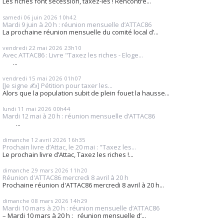
Les riches font sécession, taxez-les ! Rencontre...
samedi 06
juin 2026
10h42
Mardi 9 juin à 20 h : réunion mensuelle d’ATTAC86
La prochaine réunion mensuelle du comité local d’...
vendredi 22
mai 2026
23h10
Avec ATTAC86 : Livre "Taxez les riches - Eloge...
...
vendredi 15
mai 2026
01h07
[Je signe ✍️] Pétition pour taxer les...
Alors que la population subit de plein fouet la hausse...
lundi 11
mai 2026
00h44
Mardi 12 mai à 20 h : réunion mensuelle d’ATTAC86
...
dimanche 12
avril 2026
16h35
Prochain livre d’Attac, le 20 mai : "Taxez les...
Le prochain livre d’Attac, Taxez les riches !...
dimanche 29
mars 2026
11h20
Réunion d'ATTAC86 mercredi 8 avril à 20 h
Prochaine réunion d'ATTAC86 mercredi 8 avril à 20 h...
dimanche 08
mars 2026
14h29
Mardi 10 mars à 20 h : réunion mensuelle d’ATTAC86
– Mardi 10 mars à 20 h : réunion mensuelle d’...