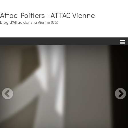
Attac Poitiers - ATTAC Vienne
Blog d'Attac dans la Vienne (86)