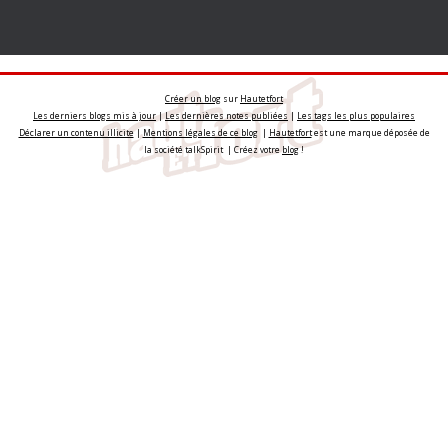
Créer un blog
sur
Hautetfort
Les derniers blogs mis à jour
|
Les dernières notes publiées
|
Les tags les plus populaires
Déclarer un contenu illicite
|
Mentions légales de ce blog
|
Hautetfort
est une marque déposée de
la société talkSpirit | Créez votre
blog
!