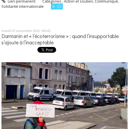
Lien permanent
Catégories :
Action et soutien
,
Communiqué
,
Solidarité internationale
0
mardi 01
novembre 2022
14h42
Darmanin et « l’écoterrorisme » : quand l’insupportable
s’ajoute à l’inacceptable