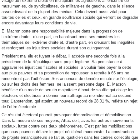
visage de l’extrême droite en multipliant les agressions à l’encontre de
musulman·es, de syndicalistes, de militant·es de gauche, dans le silence
assourdissant de la plupart des médias. Cela devient aussi vital pour
tou·tes celles et ceux, en grande souffrance sociale qui verront se dégrader
encore davantage leurs conditions de vie.
E. Macron porte une responsabilité majeure dans la progression de
l’extrême droite : d’une part, en banalisant avec ses ministres les
thématiques de l’extrême droite et, d’autre part, en creusant les inégalités
et renforçant les injustices sociales durant son quinquennat.
Président mal élu et fuyant le débat, il accède une seconde fois à la
présidence de la République sans projet légitimé. Sa persistance à
aggraver les injustices fiscales et sociales, à vouloir faire payer la dette
aux plus pauvres et sa proposition de repousser la retraite à 65 ans ne
rencontrent pas l’adhésion. Ses annonces de dernière minute sur l’écologie,
ou sur les droits des femmes, ne laissent personne dupe. E. Macron
bénéficie d’un mode de scrutin majoritaire à bout de souffle qui oblige les
électeurs et électrices à donner leur suffrage au moindre mal au second
tour. L’abstention, qui atteint un nouveau record de 28,01 %, reflète un rejet
de l’offre électorale.
Ce résultat électoral pourrait provoquer démoralisation et démobilisation.
Dans la mesure de ses moyens, Attac doit, avec les autres mouvements
sociaux, lutter contre ces deux phénomènes. C’est par les mobilisations
que nous pouvons défaire le projet néolibéral macroniste. La construction
de projets émancipateurs se fait au quotidien dans les cadres collectifs que