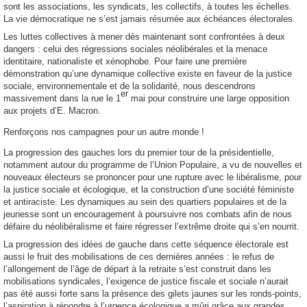
sont les associations, les syndicats, les collectifs, à toutes les échelles.
La vie démocratique ne s’est jamais résumée aux échéances électorales.
Les luttes collectives à mener dès maintenant sont confrontées à deux
dangers : celui des régressions sociales néolibérales et la menace
identitaire, nationaliste et xénophobe. Pour faire une première
démonstration qu’une dynamique collective existe en faveur de la justice
sociale, environnementale et de la solidarité, nous descendrons
er
massivement dans la rue le 1
mai pour construire une large opposition
aux projets d’E. Macron.
Renforçons nos campagnes pour un autre monde !
La progression des gauches lors du premier tour de la présidentielle,
notamment autour du programme de l’Union Populaire, a vu de nouvelles et
nouveaux électeurs se prononcer pour une rupture avec le libéralisme, pour
la justice sociale et écologique, et la construction d’une société féministe
et antiraciste. Les dynamiques au sein des quartiers populaires et de la
jeunesse sont un encouragement à poursuivre nos combats afin de nous
défaire du néolibéralisme et faire régresser l’extrême droite qui s’en nourrit.
La progression des idées de gauche dans cette séquence électorale est
aussi le fruit des mobilisations de ces dernières années : le refus de
l’allongement de l’âge de départ à la retraite s’est construit dans les
mobilisations syndicales, l’exigence de justice fiscale et sociale n’aurait
pas été aussi forte sans la présence des gilets jaunes sur les ronds-points,
l’aspiration à répondre à l’urgence écologique a mûri grâce aux grandes