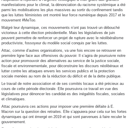
manifestations pour le climat, la dénonciation du racisme systémique a été
parmi les mobilisations les plus massives au sortir du confinement tandis
que les luttes féministes ont montré leur force numérique depuis 2017 et le
mouvement #MeToo.
Malgré leur dynamique, ces mouvements n’ont pas trouvé un débouché
victorieux à cette élection présidentielle. Mais les législatives de juin
peuvent permettre de renforcer un projet de rupture avec le néolibéralisme
productiviste, fossoyeur du modèle social conquis par les luttes.
Attac, comme d’autres organisations, va une fois encore se retrouver en
première ligne face aux offensives du pouvoir. Il s’agira de poursuivre notre
action pour promouvoir des alternatives au service de la justice sociale,
fiscale et environnementale, pour déconstruire les discours néolibéraux et
lutter contre les attaques envers les services publics et la protection
sociale menées au nom de la réduction du déficit et de la dette publique.
Le travail de notre association et de ses comités locaux a été précieux au
cours de cette période électorale. Elle poursuivra ce travail en vue des
législatives pour dénoncer les candidat·es des inégalités fiscales, sociales
et climatiques.
Attac poursuivra ces actions pour imposer une première défaite à E.
Macron sur la question des retraites. Elle s’appuiera pour cela sur les fortes
dynamiques qui ont émergé en 2019 et qui sont parvenues à faire reculer le
gouvernement.