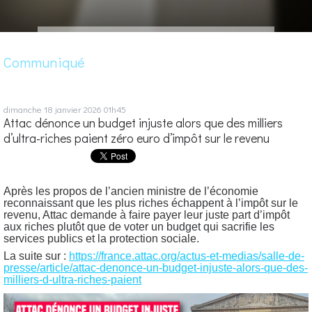
Communiqué
dimanche 18
janvier 2026
01h45
Attac dénonce un budget injuste alors que des milliers
d’ultra-riches paient zéro euro d’impôt sur le revenu
Après les propos de l’ancien ministre de l’économie
reconnaissant que les plus riches échappent à l’impôt sur le
revenu, Attac demande à faire payer leur juste part d’impôt
aux riches plutôt que de voter un budget qui sacrifie les
services publics et la protection sociale.
La suite sur :
https://france.attac.org/actus-et-medias/salle-de-
presse/article/attac-denonce-un-budget-injuste-alors-que-des-
milliers-d-ultra-riches-paient