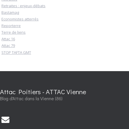
Retraites : enjeux-débats
Bastamag
Economistes atterrés
Reporterre
Terre de liens
Attac 16
Attac 79
STOP TAFTA GMT
Attac Poitiers - ATTAC Vienne
Blog d'Attac dans la Vienne (86)