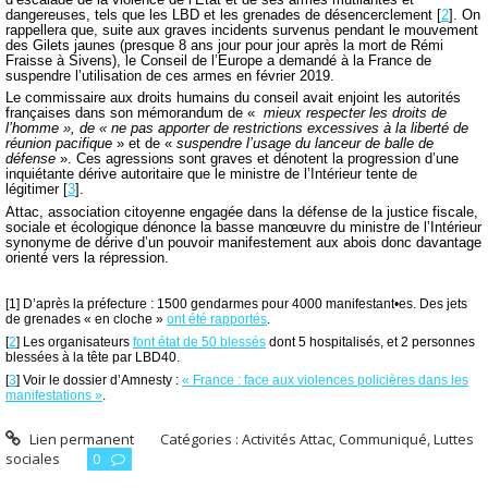
dangereuses, tels que les LBD et les grenades de désencerclement
[
2
]
. On
rappellera que, suite aux graves incidents survenus pendant le mouvement
des Gilets jaunes (presque 8 ans jour pour jour après la mort de Rémi
Fraisse à Sivens), le Conseil de l’Europe a demandé à la France de
suspendre l’utilisation de ces armes en février 2019.
Le commissaire aux droits humains du conseil avait enjoint les autorités
françaises dans son mémorandum de «
mieux respecter les droits de
l’homme », de « ne pas apporter de restrictions excessives à la liberté de
réunion pacifique
» et de «
suspendre l’usage du lanceur de balle de
défense
». Ces agressions sont graves et dénotent la progression d’une
inquiétante dérive autoritaire que le ministre de l’Intérieur tente de
légitimer
[
3
]
.
Attac, association citoyenne engagée dans la défense de la justice fiscale,
sociale et écologique dénonce la basse manœuvre du ministre de l’Intérieur
synonyme de dérive d’un pouvoir manifestement aux abois donc davantage
orienté vers la répression.
[1] D’après la préfecture : 1500 gendarmes pour 4000 manifestant•es. Des jets
de grenades « en cloche »
ont été rapportés
.
[
2
]
Les organisateurs
font état de 50 blessés
dont 5 hospitalisés, et 2 personnes
blessées à la tête par LBD40.
[
3
]
Voir le dossier d’Amnesty :
« France : face aux violences policières dans les
manifestations »
.
Lien permanent
Catégories :
Activités Attac
,
Communiqué
,
Luttes
sociales
0