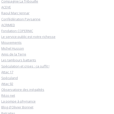
Compagnie La Tribouille
ACEVE
Raoul Marc Jennar
Confédération Paysanne
ACRIMED
Fondation COPERNIC
Le service public est notre richesse
Mouvements
Michel Husson
Amis de la Terre
Les tambours battants
Spéculation et crises : ça suffit !
Attac 17
Spéculand
Attac 92
Observatoire des inégalités
Rézo net
La pompe à phynance
Blog d'Olivier Bonnet
Retraites