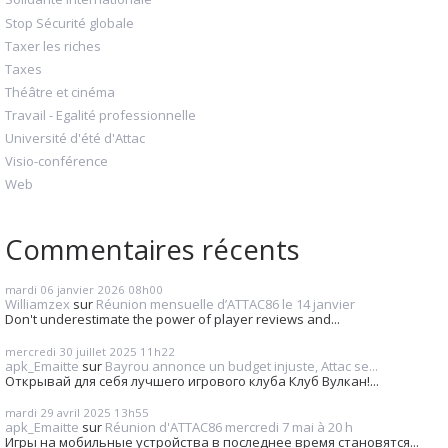
Stop Sécurité globale
Taxer les riches
Taxes
Théâtre et cinéma
Travail - Egalité professionnelle
Université d'été d'Attac
Visio-conférence
Web
Commentaires récents
mardi 06
janvier 2026
08h00
Williamzex
sur
Réunion mensuelle d’ATTAC86 le 14 janvier
Don't underestimate the power of player reviews and...
mercredi 30
juillet 2025
11h22
apk_Emaitte
sur
Bayrou annonce un budget injuste, Attac se...
Открывай для себя лучшего игрового клуба Клуб Вулкан!...
mardi 29
avril 2025
13h55
apk_Emaitte
sur
Réunion d'ATTAC86 mercredi 7 mai à 20 h
Игры на мобильные устройства в последнее время становятся...