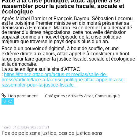
Face à la crise politique, Attac appelle à se
rassembler pour la justice fiscale, sociale et
écologique
Après Michel Barnier et François Bayrou, Sébastien Lecornu
est le troisième Premier ministre en dix mois à présenter sa
démission à Emmanuel Macron. Si ce dernier lui a demandé
de tenter d’ultimes négociations, cette nouvelle démission
apparaît comme un nouvel épisode de la crise politique
majeure que traverse le pays depuis plus d’un an.
Face à un pouvoir délégitimé, à bout de souffle, et une
extrême droite aux abois, Attac appelle à constituer un front
large pour faire gagner la justice fiscale, sociale et écologique
et la démocratie.
La suite en ligne sur le site d'ATTAC
:
https://france.attac.org/actus-et-medias/salle-de-
presse/article/face-a-la-crise-politique-attac-appelle-a-se-
rassembler-pour-la-justice-fiscale
Lien permanent
Catégories :
Activités Attac
,
Communiqué
0
mardi 31
octobre 2023
23h21
Pas de paix sans justice, pas de justice sans