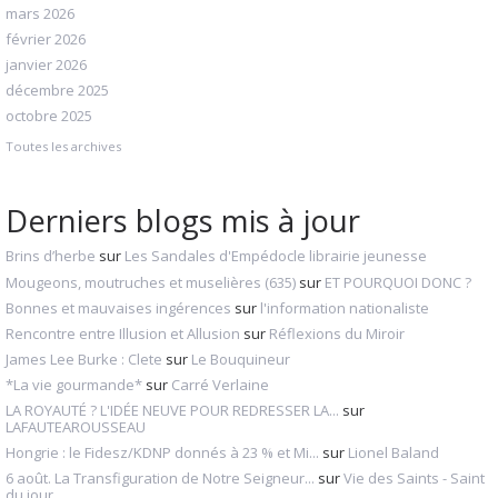
mars 2026
février 2026
janvier 2026
décembre 2025
octobre 2025
Toutes les archives
Derniers blogs mis à jour
Brins d’herbe
sur
Les Sandales d'Empédocle librairie jeunesse
Mougeons, moutruches et muselières (635)
sur
ET POURQUOI DONC ?
Bonnes et mauvaises ingérences
sur
l'information nationaliste
Rencontre entre Illusion et Allusion
sur
Réflexions du Miroir
James Lee Burke : Clete
sur
Le Bouquineur
*La vie gourmande*
sur
Carré Verlaine
LA ROYAUTÉ ? L'IDÉE NEUVE POUR REDRESSER LA...
sur
LAFAUTEAROUSSEAU
Hongrie : le Fidesz/KDNP donnés à 23 % et Mi...
sur
Lionel Baland
6 août. La Transfiguration de Notre Seigneur...
sur
Vie des Saints - Saint
du jour