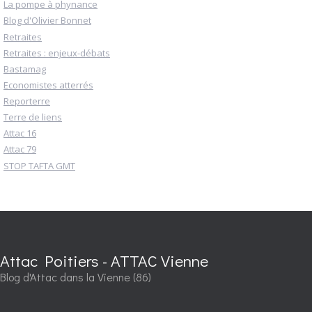
La pompe à phynance
Blog d'Olivier Bonnet
Retraites
Retraites : enjeux-débats
Bastamag
Economistes atterrés
Reporterre
Terre de liens
Attac 16
Attac 79
STOP TAFTA GMT
Attac Poitiers - ATTAC Vienne
Blog d'Attac dans la Vienne (86)