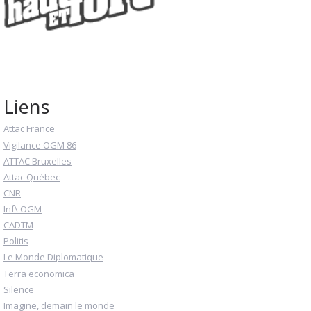
Liens
Attac France
Vigilance OGM 86
ATTAC Bruxelles
Attac Québec
CNR
Inf\'OGM
CADTM
Politis
Le Monde Diplomatique
Terra economica
Silence
Imagine, demain le monde