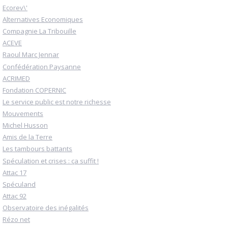
Ecorev\'
Alternatives Economiques
Compagnie La Tribouille
ACEVE
Raoul Marc Jennar
Confédération Paysanne
ACRIMED
Fondation COPERNIC
Le service public est notre richesse
Mouvements
Michel Husson
Amis de la Terre
Les tambours battants
Spéculation et crises : ça suffit !
Attac 17
Spéculand
Attac 92
Observatoire des inégalités
Rézo net