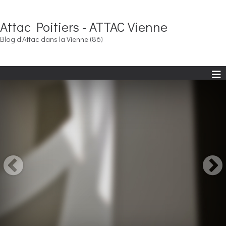
Attac Poitiers - ATTAC Vienne
Blog d'Attac dans la Vienne (86)