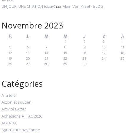
UN JOUR, UNE CITATION (cxxiv)
sur
Alain Van Praet - BLOG
Novembre 2023
D
L
M
M
J
V
S
1
2
3
4
5
6
7
8
9
10
11
12
13
14
15
16
17
18
19
20
21
22
23
24
25
26
27
28
29
30
Catégories
A la télé
Action et soutien
Activités Attac
Adhésions ATTAC 2026
AGENDA
Agriculture paysanne