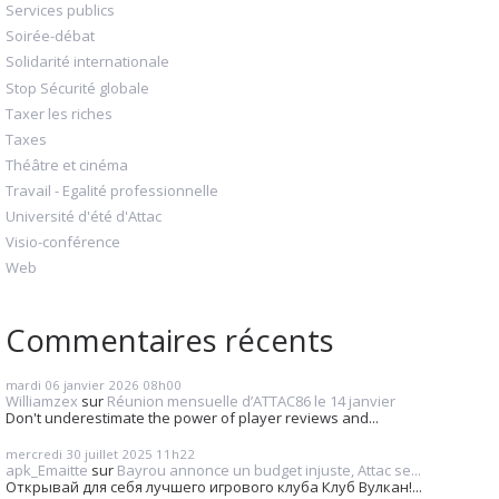
Services publics
Soirée-débat
Solidarité internationale
Stop Sécurité globale
Taxer les riches
Taxes
Théâtre et cinéma
Travail - Egalité professionnelle
Université d'été d'Attac
Visio-conférence
Web
Commentaires récents
mardi 06
janvier 2026
08h00
Williamzex
sur
Réunion mensuelle d’ATTAC86 le 14 janvier
Don't underestimate the power of player reviews and...
mercredi 30
juillet 2025
11h22
apk_Emaitte
sur
Bayrou annonce un budget injuste, Attac se...
Открывай для себя лучшего игрового клуба Клуб Вулкан!...