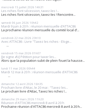
mercredi 15
juillet 2026
14h31
Les riches font sécession, taxez-les !...
Les riches font sécession, taxez-les ! Rencontre...
samedi 06
juin 2026
10h42
Mardi 9 juin à 20 h : réunion mensuelle d’ATTAC86
La prochaine réunion mensuelle du comité local d’...
vendredi 22
mai 2026
23h10
Avec ATTAC86 : Livre "Taxez les riches - Eloge...
...
vendredi 15
mai 2026
01h07
[Je signe ✍️] Pétition pour taxer les...
Alors que la population subit de plein fouet la hausse...
lundi 11
mai 2026
00h44
Mardi 12 mai à 20 h : réunion mensuelle d’ATTAC86
...
dimanche 12
avril 2026
16h35
Prochain livre d’Attac, le 20 mai : "Taxez les...
Le prochain livre d’Attac, Taxez les riches !...
dimanche 29
mars 2026
11h20
Réunion d'ATTAC86 mercredi 8 avril à 20 h
Prochaine réunion d'ATTAC86 mercredi 8 avril à 20 h...