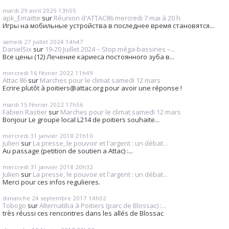
mardi 29
avril 2025
13h55
apk_Emaitte
sur
Réunion d'ATTAC86 mercredi 7 mai à 20 h
Игры на мобильные устройства в последнее время становятся...
samedi 27
juillet 2024
14h47
DanielSix
sur
19-20 Juillet 2024 – Stop méga-bassines –...
Все цены (12) Лечение кариеса постоянного зуба в...
mercredi 16
février 2022
11h49
Attac 86
sur
Marches pour le climat samedi 12 mars
Ecrire plutôt à poitiers@attac.org pour avoir une réponse !
mardi 15
février 2022
17h56
Fabien Rastier
sur
Marches pour le climat samedi 12 mars
Bonjour Le groupe local L214 de poitiers souhaite...
mercredi 31
janvier 2018
21h10
Julien
sur
La presse, le pouvoir et l'argent : un débat...
Au passage (petition de soutien a Attac) :...
mercredi 31
janvier 2018
20h32
Julien
sur
La presse, le pouvoir et l'argent : un débat...
Merci pour ces infos regulieres.
dimanche 24
septembre 2017
14h02
Tobogo
sur
Alternatiba à Poitiers (parc de Blossac) :...
très réussi ces rencontres dans les allés de Blossac