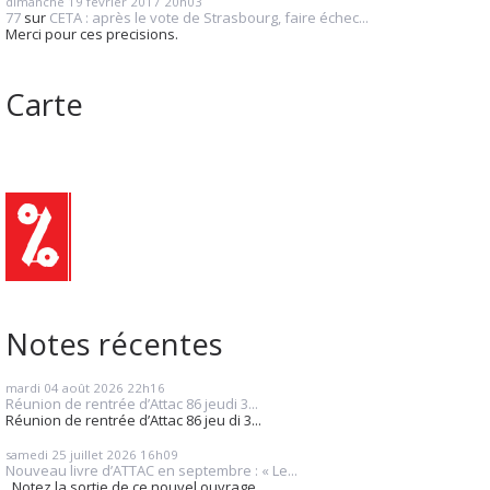
dimanche 19
février 2017
20h03
77
sur
CETA : après le vote de Strasbourg, faire échec...
Merci pour ces precisions.
Carte
Notes récentes
mardi 04
août 2026
22h16
Réunion de rentrée d’Attac 86 jeudi 3...
Réunion de rentrée d’Attac 86 jeu di 3...
samedi 25
juillet 2026
16h09
Nouveau livre d’ATTAC en septembre : « Le...
Notez la sortie de ce nouvel ouvrage,...