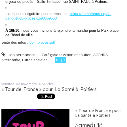
enjeux du procès - Salle Timbaud, rue SAINT PAUL à Poitiers.
Inscription obligatoire pour le repas ici:
https://framaforms.org/le-
banquet-du-proces-1698669560
À 18h30
, nous vous invitons à rejoindre la marche pour la Paix place
de l'hôtel de ville.
Suite des infos :
com procès.pdf
Lien permanent
Catégories :
Action et soutien
,
AGENDA
,
Alternatiba
,
Luttes sociales
0
vendredi 03
novembre 2023
12h10
« Tour de France » pour La Santé à Poitiers
« Tour de France » pour
La Santé à Poitiers
Samedi 18