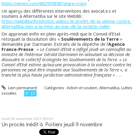
https://vimeo.com/882955858?share=copy
Un aperçu des différentes interventions des avocat.e.s et
soutiens à Alternatiba sur le site Web86 :
https://web86.info/photos-videos-le-prefet-de-la-vienne-contre-
alternatiba-non-a-la-mise-au-pas-de-la-societe-civile/
On apprenait enfin en plein après-midi que le Conseil d’Etat
retoquait la dissolution des «
Soulèvements de la Terre
»
demandée par Darmanin. Extraits de la dépêche de l’
Agence
France-Presse
:
« Le Conseil d’Etat a infligé jeudi un camouflet au
ministre de l’Intérieur Gérald Darmanin en annulant sa décision de
dissoudre le collectif écologiste les Soulèvements de la Terre. « Le
Conseil d’Etat estime qu’aucune provocation à la violence contre les
personnes ne peut être imputée aux Soulèvements de la Terre », a
tranché la plus haute juridiction administrative française »
. …
Lien permanent
Catégories :
Action et soutien
,
Alternatiba
,
Luttes
sociales
0
lundi 06
novembre 2023
18h44
Un procès inédit à Poitiers jeudi 9 novembre