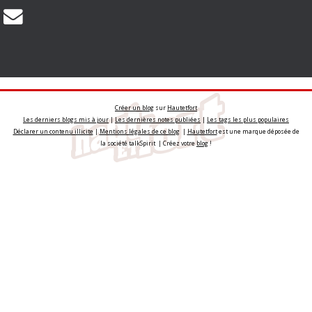
Créer un blog
sur
Hautetfort
Les derniers blogs mis à jour
|
Les dernières notes publiées
|
Les tags les plus populaires
Déclarer un contenu illicite
|
Mentions légales de ce blog
|
Hautetfort
est une marque déposée de
la société talkSpirit | Créez votre
blog
!