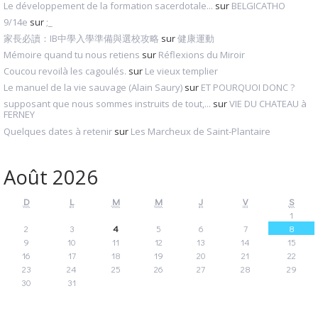
Le développement de la formation sacerdotale...
sur
BELGICATHO
9/14e
sur
;_
家長必讀：IB中學入學準備與選校攻略
sur
健康運動
Mémoire quand tu nous retiens
sur
Réflexions du Miroir
Coucou revoilà les cagoulés.
sur
Le vieux templier
Le manuel de la vie sauvage (Alain Saury)
sur
ET POURQUOI DONC ?
supposant que nous sommes instruits de tout,...
sur
VIE DU CHATEAU à
FERNEY
Quelques dates à retenir
sur
Les Marcheux de Saint-Plantaire
Août 2026
D
L
M
M
J
V
S
1
2
3
4
5
6
7
8
9
10
11
12
13
14
15
16
17
18
19
20
21
22
23
24
25
26
27
28
29
30
31