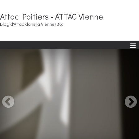
Attac Poitiers - ATTAC Vienne
Blog d'Attac dans la Vienne (86)