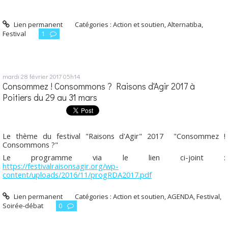
Lien permanent
Catégories :
Action et soutien
,
Alternatiba
,
Festival
1
mardi 28
février 2017
05h14
Consommez ! Consommons ? Raisons d'Agir 2017 à
Poitiers du 29 au 31 mars
Le thème du festival "Raisons d'Agir" 2017 "Consommez !
Consommons ?"
Le programme via le lien ci-joint :
https://festivalraisonsagir.org/wp-
content/uploads/2016/11/progRDA2017.pdf
Lien permanent
Catégories :
Action et soutien
,
AGENDA
,
Festival
,
Soirée-débat
0