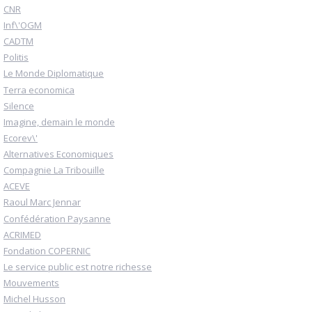
CNR
Inf\'OGM
CADTM
Politis
Le Monde Diplomatique
Terra economica
Silence
Imagine, demain le monde
Ecorev\'
Alternatives Economiques
Compagnie La Tribouille
ACEVE
Raoul Marc Jennar
Confédération Paysanne
ACRIMED
Fondation COPERNIC
Le service public est notre richesse
Mouvements
Michel Husson