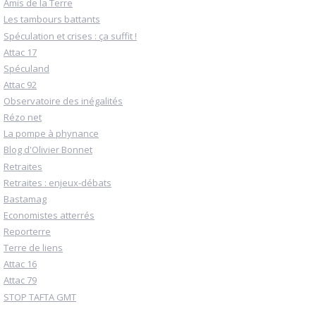
Amis de la Terre
Les tambours battants
Spéculation et crises : ça suffit !
Attac 17
Spéculand
Attac 92
Observatoire des inégalités
Rézo net
La pompe à phynance
Blog d'Olivier Bonnet
Retraites
Retraites : enjeux-débats
Bastamag
Economistes atterrés
Reporterre
Terre de liens
Attac 16
Attac 79
STOP TAFTA GMT