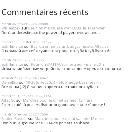
Commentaires récents
mardi 06
janvier 2026
08h00
Williamzex
sur
Réunion mensuelle d’ATTAC86 le 14 janvier
Don't underestimate the power of player reviews and...
mercredi 30
juillet 2025
11h22
apk_Emaitte
sur
Bayrou annonce un budget injuste, Attac se...
Открывай для себя лучшего игрового клуба Клуб Вулкан!...
mardi 29
avril 2025
13h55
apk_Emaitte
sur
Réunion d'ATTAC86 mercredi 7 mai à 20 h
Игры на мобильные устройства в последнее время становятся...
samedi 27
juillet 2024
14h47
DanielSix
sur
19-20 Juillet 2024 – Stop méga-bassines –...
Все цены (12) Лечение кариеса постоянного зуба в...
mercredi 16
février 2022
11h49
Attac 86
sur
Marches pour le climat samedi 12 mars
Ecrire plutôt à poitiers@attac.org pour avoir une réponse !
mardi 15
février 2022
17h56
Fabien Rastier
sur
Marches pour le climat samedi 12 mars
Bonjour Le groupe local L214 de poitiers souhaite...