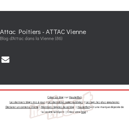
Attac Poitiers - ATTAC Vienne
Blog d'Attac dans la Vienne (86)
Créer un blog
sur
Hautetfort
Les derniers blogs mis à jour
|
Les dernières notes publiées
|
Les tags les plus populaires
Déclarer un contenu illicite
|
Mentions légales de ce blog
|
Hautetfort
est une marque déposée de
la société talkSpirit | Créez votre
blog
!