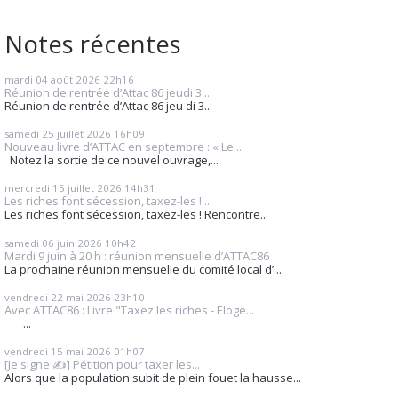
Notes récentes
mardi 04
août 2026
22h16
Réunion de rentrée d’Attac 86 jeudi 3...
Réunion de rentrée d’Attac 86 jeu di 3...
samedi 25
juillet 2026
16h09
Nouveau livre d’ATTAC en septembre : « Le...
Notez la sortie de ce nouvel ouvrage,...
mercredi 15
juillet 2026
14h31
Les riches font sécession, taxez-les !...
Les riches font sécession, taxez-les ! Rencontre...
samedi 06
juin 2026
10h42
Mardi 9 juin à 20 h : réunion mensuelle d’ATTAC86
La prochaine réunion mensuelle du comité local d’...
vendredi 22
mai 2026
23h10
Avec ATTAC86 : Livre "Taxez les riches - Eloge...
...
vendredi 15
mai 2026
01h07
[Je signe ✍️] Pétition pour taxer les...
Alors que la population subit de plein fouet la hausse...