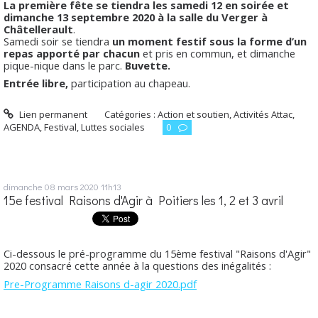
La première fête se tiendra les samedi 12 en soirée et
dimanche 13 septembre 2020 à la salle du Verger à
Châtellerault
.
Samedi soir se tiendra
un moment festif sous la forme d’un
repas apporté par chacun
et pris en commun, et dimanche
pique-nique dans le parc.
Buvette.
Entrée libre,
participation au chapeau.
Lien permanent
Catégories :
Action et soutien
,
Activités Attac
,
AGENDA
,
Festival
,
Luttes sociales
0
dimanche 08
mars 2020
11h13
15e festival Raisons d'Agir à Poitiers les 1, 2 et 3 avril
Ci-dessous le pré-programme du 15ème festival "Raisons d'Agir"
2020 consacré cette année à la questions des inégalités :
Pre-Programme Raisons d-agir 2020.pdf