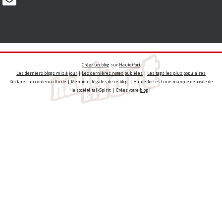
Créer un blog
sur
Hautetfort
Les derniers blogs mis à jour
|
Les dernières notes publiées
|
Les tags les plus populaires
Déclarer un contenu illicite
|
Mentions légales de ce blog
|
Hautetfort
est une marque déposée de
la société talkSpirit | Créez votre
blog
!