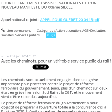
POUR LE LANCEMENT D’ASSISES NATIONALES ET D’UN
NOUVEAU MANIFESTE DU XXIème SIECLE
Appel national ci-joint :
APPEL POUR GUERET 20 04 15.pdf
Lien permanent
Catégories :
Action et soutien
,
AGENDA
,
Luttes
sociales
,
Services publics
0
samedi 14
juin 2014
11h25
Avec les cheminots, pour un véritable service public du rail !
Les cheminots sont actuellement engagés dans une grève
importante pour protester contre le projet de réforme
ferroviaire du gouvernement. Jeudi, plus d’un cheminot sur deux
était en grève hier selon Sud Rail et la CGT, et le mouvement
vient d’être reconduit aujourd’hui.
Le projet de réforme ferroviaire du gouvernement a pour
objectif de préparer à l’ouverture totale à la concurrence d’ici à
l’horizon 2020. Il s’agit de réaliser de nouvelles économies en