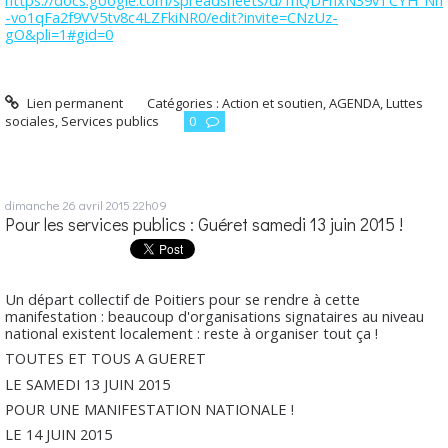
https://docs.google.com/spreadsheets/d/1hQDFhxN39vTCYH_Nh
-vo1qFa2f9VV5tv8c4LZFkiNR0/edit?invite=CNzUz-
gO&pli=1#gid=0
Lien permanent
Catégories :
Action et soutien
,
AGENDA
,
Luttes
sociales
,
Services publics
0
dimanche 26
avril 2015
22h09
Pour les services publics : Guéret samedi 13 juin 2015 !
Un départ collectif de Poitiers pour se rendre à cette
manifestation : beaucoup d'organisations signataires au niveau
national existent localement : reste à organiser tout ça !
TOUTES ET TOUS A GUERET
LE SAMEDI 13 JUIN 2015
POUR UNE MANIFESTATION NATIONALE !
LE 14 JUIN 2015