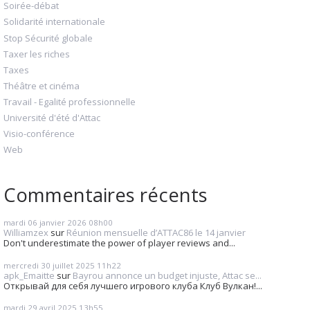
Soirée-débat
Solidarité internationale
Stop Sécurité globale
Taxer les riches
Taxes
Théâtre et cinéma
Travail - Egalité professionnelle
Université d'été d'Attac
Visio-conférence
Web
Commentaires récents
mardi 06
janvier 2026
08h00
Williamzex
sur
Réunion mensuelle d’ATTAC86 le 14 janvier
Don't underestimate the power of player reviews and...
mercredi 30
juillet 2025
11h22
apk_Emaitte
sur
Bayrou annonce un budget injuste, Attac se...
Открывай для себя лучшего игрового клуба Клуб Вулкан!...
mardi 29
avril 2025
13h55