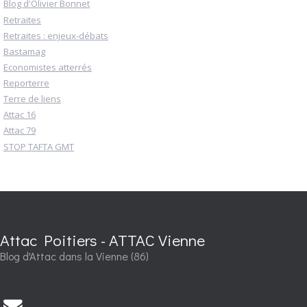
Blog d'Olivier Bonnet
Retraites
Retraites : enjeux-débats
Bastamag
Economistes atterrés
Reporterre
Terre de liens
Attac 16
Attac 79
STOP TAFTA GMT
Attac Poitiers - ATTAC Vienne
Blog d'Attac dans la Vienne (86)