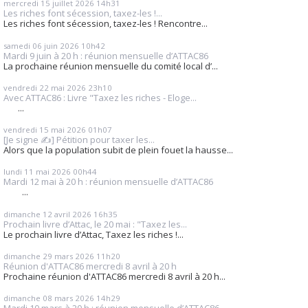
mercredi 15
juillet 2026
14h31
Les riches font sécession, taxez-les !...
Les riches font sécession, taxez-les ! Rencontre...
samedi 06
juin 2026
10h42
Mardi 9 juin à 20 h : réunion mensuelle d’ATTAC86
La prochaine réunion mensuelle du comité local d’...
vendredi 22
mai 2026
23h10
Avec ATTAC86 : Livre "Taxez les riches - Eloge...
...
vendredi 15
mai 2026
01h07
[Je signe ✍️] Pétition pour taxer les...
Alors que la population subit de plein fouet la hausse...
lundi 11
mai 2026
00h44
Mardi 12 mai à 20 h : réunion mensuelle d’ATTAC86
...
dimanche 12
avril 2026
16h35
Prochain livre d’Attac, le 20 mai : "Taxez les...
Le prochain livre d’Attac, Taxez les riches !...
dimanche 29
mars 2026
11h20
Réunion d'ATTAC86 mercredi 8 avril à 20 h
Prochaine réunion d'ATTAC86 mercredi 8 avril à 20 h...
dimanche 08
mars 2026
14h29