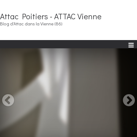
Attac Poitiers - ATTAC Vienne
Blog d'Attac dans la Vienne (86)