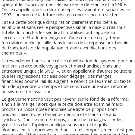
opérant le rapprochement Réseau Ferré de France et la SNCF.
On se rappelle que les deux entreprises avaient été séparées en
1997… au nom de la future mise en concurrence du secteur.
Face à cette politique d’inspiration clairement néolibérale,
erratique et sans réelle perspectives sinon la mise du rail sous
tutelle du marché, les syndicats mobilisés ont rappelé au
secrétaire d’Etat leur « exigence d’une réforme du système
ferroviaire public qui aille dans le sens de la réponse aux besoins
de transports de la population et aux revendications des
cheminots ».
Ils revendiquent une « une réelle réunification du système pour un
meilleur service public voyageurs et marchandises dans une
entreprise unique : la SNCF », et en appellent à d’autres solutions
que les régressions sociales pour dégager des marges
financières pour le rail. Ils exigent le report de l’examen du texte
afin de « prendre du temps et de construire une vraie réforme
du système ferroviaire ».
Le gouvernement ne veut pas revenir sur le fond de la réforme,
sinon à la marge : alors que le texte doit être examiné mardi
prochain à l’Assemblée nationale une liste de propositions
pouvant faire l’objet d’amendements a été transmise aux
syndicats. Dans le même temps, il cherche à marginaliser les
grévistes dans l’opinion publique sous prétexte qu’ils
bloqueraient les épreuves du bac. Un tel comportement n’est pas
acceptable. Si blocage il y a, le gouvernement en porte l’entière