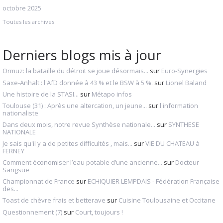
octobre 2025
Toutes les archives
Derniers blogs mis à jour
Ormuz: la bataille du détroit se joue désormais...
sur
Euro-Synergies
Saxe-Anhalt : l'AfD donnée à 43 % et le BSW à 5 %.
sur
Lionel Baland
Une histoire de la STASI...
sur
Métapo infos
Toulouse (31) : Après une altercation, un jeune...
sur
l'information
nationaliste
Dans deux mois, notre revue Synthèse nationale...
sur
SYNTHESE
NATIONALE
Je sais qu'il y a de petites difficultés , mais...
sur
VIE DU CHATEAU à
FERNEY
Comment économiser l’eau potable d’une ancienne...
sur
Docteur
Sangsue
Championnat de France
sur
ECHIQUIER LEMPDAIS - Fédération Française
des...
Toast de chèvre frais et betterave
sur
Cuisine Toulousaine et Occitane
Questionnement (7)
sur
Court, toujours !