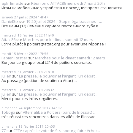
apk_Emaitte
sur
Réunion d'ATTAC86 mercredi 7 mai à 20 h
Игры на мобильные устройства в последнее время становятся...
samedi 27
juillet 2024
14h47
DanielSix
sur
19-20 Juillet 2024 – Stop méga-bassines –...
Все цены (12) Лечение кариеса постоянного зуба в...
mercredi 16
février 2022
11h49
Attac 86
sur
Marches pour le climat samedi 12 mars
Ecrire plutôt à poitiers@attac.org pour avoir une réponse !
mardi 15
février 2022
17h56
Fabien Rastier
sur
Marches pour le climat samedi 12 mars
Bonjour Le groupe local L214 de poitiers souhaite...
mercredi 31
janvier 2018
21h10
Julien
sur
La presse, le pouvoir et l'argent : un débat...
Au passage (petition de soutien a Attac) :...
mercredi 31
janvier 2018
20h32
Julien
sur
La presse, le pouvoir et l'argent : un débat...
Merci pour ces infos regulieres.
dimanche 24
septembre 2017
14h02
Tobogo
sur
Alternatiba à Poitiers (parc de Blossac) :...
très réussi ces rencontres dans les allés de Blossac
dimanche 19
février 2017
20h03
77
sur
CETA : après le vote de Strasbourg, faire échec...