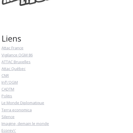
Liens
Attac France
Vigilance OGM 86
ATTAC Bruxelles
Attac Québec
CNR
Inf\'OGM
CADTM
Politis
Le Monde Diplomatique
Terra economica
Silence
Imagine, demain le monde
Ecorev\'