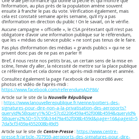
Une vraie performance qui donne la pêche et qui montre que
l’information, au plus près de la population amène souvent
ensuite à franchir le pas du vote. Vérification également, mais
cela est constaté semaine après semaine, qu’il n’y a pas
d’information en direction du public ! On le savait, on le vérifie.
Aucune campagne « officielle », le CSA prétextant qu’il n’est pas
obligatoire d’avoir une information publique sur le référendum,
que les « médias du service public » ne sont pas tenus de le faire.
Pas plus d’information des médias « grands publics » qui ne se
privent donc pas de ne pas en parler !!!
Bref, il nous reste nos petits bras, un certain sens de la mise en
scène, l’envie d’y aller, la nécessité de mettre sur la place publique
ce référendum et cela donne cet après-midi militante et animée.
Consultez également la page Facebook de la coord86 avec
photos et vidéo de l’après-midi :
https://www.facebook.com/referendumADP86/
Article sur le site de la
Nouvelle République
:
https://www.lanouvellerepublique.fr/vienne/poitiers-des-
signatures-pour-dire-non-a-la-privatisation-des-aeroports?
queryId%5Bquery1%5D=57cd2206459a452f008b4594&queryId%
5Bquery2%5D=57c95b34479a452f008b459d&page=16&pageId=5
7da5cf3459a4552008b49d5
Article sur le site de
Centre-Presse
:
https://www.centre-
presse.fr/article-707959-aeroports-des-signatures-pour-dire-