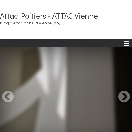
Attac Poitiers - ATTAC Vienne
Blog d'Attac dans la Vienne (86)