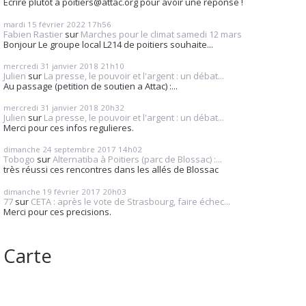
Ecrire plutôt à poitiers@attac.org pour avoir une réponse !
mardi 15
février 2022
17h56
Fabien Rastier
sur
Marches pour le climat samedi 12 mars
Bonjour Le groupe local L214 de poitiers souhaite...
mercredi 31
janvier 2018
21h10
Julien
sur
La presse, le pouvoir et l'argent : un débat...
Au passage (petition de soutien a Attac) :...
mercredi 31
janvier 2018
20h32
Julien
sur
La presse, le pouvoir et l'argent : un débat...
Merci pour ces infos regulieres.
dimanche 24
septembre 2017
14h02
Tobogo
sur
Alternatiba à Poitiers (parc de Blossac) :...
très réussi ces rencontres dans les allés de Blossac
dimanche 19
février 2017
20h03
77
sur
CETA : après le vote de Strasbourg, faire échec...
Merci pour ces precisions.
Carte