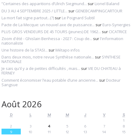
”Certaines des apparitions d’Ulrich Siegmund...
sur
Lionel Baland
DU 3 AU 4 SEPTEMBRE 2025 / LITTLE...
sur
GENEBCAMPINGCARTOUR
La mort fait signe partout...(?)
sur
Le Poignard Subtil
Pacte de La Mecque: un nouvel axe de puissance...
sur
Euro-Synergies
PLUS GROS VENDEURS DE 45 TOURS (jeunes) DE 1962...
sur
CICATRICE
Zoom d'été - Ghislain Benhessa - 2027 : Coup de...
sur
l'information
nationaliste
Une histoire de la STASI...
sur
Métapo infos
Dans deux mois, notre revue Synthèse nationale...
sur
SYNTHESE
NATIONALE
Je sais qu'il y a de petites difficultés , mais...
sur
VIE DU CHATEAU à
FERNEY
Comment économiser l’eau potable d’une ancienne...
sur
Docteur
Sangsue
Août 2026
D
L
M
M
J
V
S
1
2
3
4
5
6
7
8
9
10
11
12
13
14
15