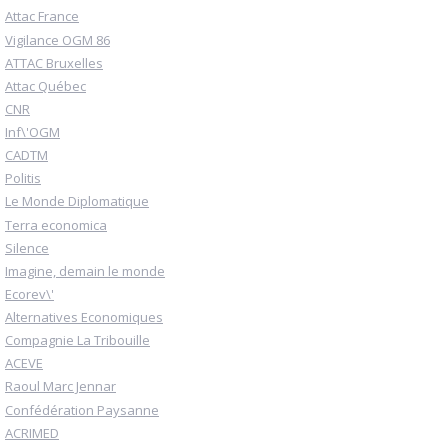
Attac France
Vigilance OGM 86
ATTAC Bruxelles
Attac Québec
CNR
Inf\'OGM
CADTM
Politis
Le Monde Diplomatique
Terra economica
Silence
Imagine, demain le monde
Ecorev\'
Alternatives Economiques
Compagnie La Tribouille
ACEVE
Raoul Marc Jennar
Confédération Paysanne
ACRIMED