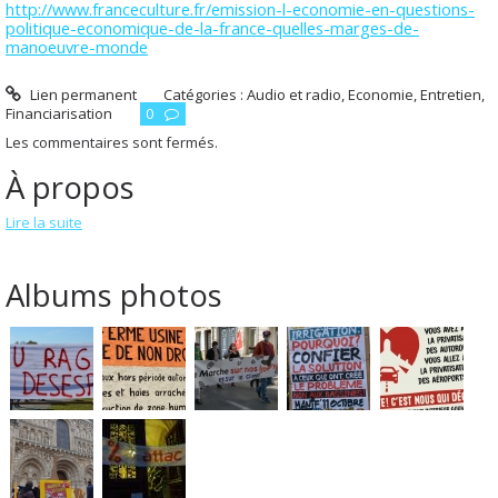
http://www.franceculture.fr/emission-l-economie-en-questions-
politique-economique-de-la-france-quelles-marges-de-
manoeuvre-monde
Lien permanent
Catégories :
Audio et radio
,
Economie
,
Entretien
,
Financiarisation
0
Les commentaires sont fermés.
À propos
Lire la suite
Albums photos