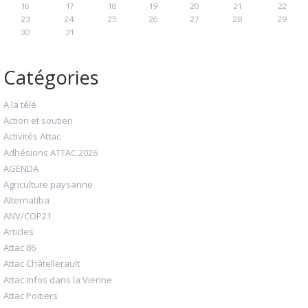
16
17
18
19
20
21
22
23
24
25
26
27
28
29
30
31
Catégories
A la télé
Action et soutien
Activités Attac
Adhésions ATTAC 2026
AGENDA
Agriculture paysanne
Alternatiba
ANV/COP21
Articles
Attac 86
Attac Châtellerault
Attac Infos dans la Vienne
Attac Poitiers