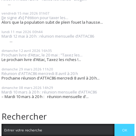
...
vendredi 15
mai 2026
01h07
[Je signe ✍️] Pétition pour taxer les...
Alors que la population subit de plein fouet la hausse...
lundi 11
mai 2026
00h44
Mardi 12 mai à 20 h : réunion mensuelle d’ATTAC86
...
dimanche 12
avril 2026
16h35
Prochain livre d’Attac, le 20 mai : "Taxez les...
Le prochain livre d’Attac, Taxez les riches !...
dimanche 29
mars 2026
11h20
Réunion d'ATTAC86 mercredi 8 avril à 20 h
Prochaine réunion d'ATTAC86 mercredi 8 avril à 20 h...
dimanche 08
mars 2026
14h29
Mardi 10 mars à 20 h : réunion mensuelle d’ATTAC86
– Mardi 10 mars à 20 h : réunion mensuelle d’...
Rechercher