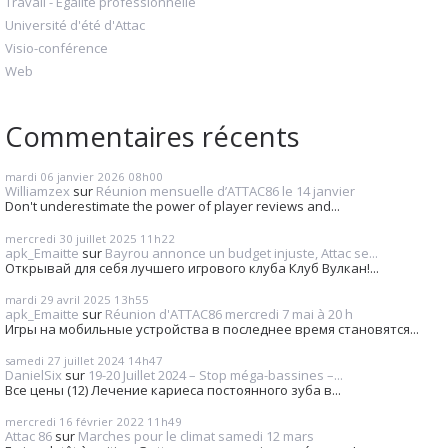
Travail - Egalité professionnelle
Université d'été d'Attac
Visio-conférence
Web
Commentaires récents
mardi 06
janvier 2026
08h00
Williamzex
sur
Réunion mensuelle d’ATTAC86 le 14 janvier
Don't underestimate the power of player reviews and...
mercredi 30
juillet 2025
11h22
apk_Emaitte
sur
Bayrou annonce un budget injuste, Attac se...
Открывай для себя лучшего игрового клуба Клуб Вулкан!...
mardi 29
avril 2025
13h55
apk_Emaitte
sur
Réunion d'ATTAC86 mercredi 7 mai à 20 h
Игры на мобильные устройства в последнее время становятся...
samedi 27
juillet 2024
14h47
DanielSix
sur
19-20 Juillet 2024 – Stop méga-bassines –...
Все цены (12) Лечение кариеса постоянного зуба в...
mercredi 16
février 2022
11h49
Attac 86
sur
Marches pour le climat samedi 12 mars