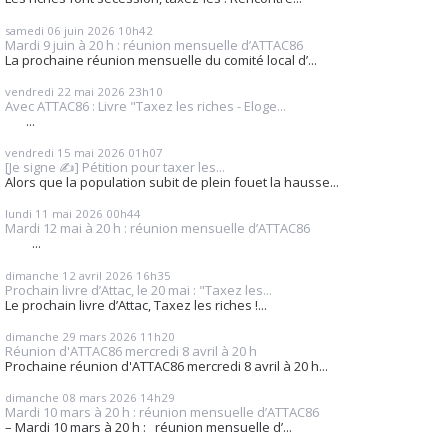
samedi 06
juin 2026
10h42
Mardi 9 juin à 20 h : réunion mensuelle d’ATTAC86
La prochaine réunion mensuelle du comité local d’...
vendredi 22
mai 2026
23h10
Avec ATTAC86 : Livre "Taxez les riches - Eloge...
...
vendredi 15
mai 2026
01h07
[Je signe ✍️] Pétition pour taxer les...
Alors que la population subit de plein fouet la hausse...
lundi 11
mai 2026
00h44
Mardi 12 mai à 20 h : réunion mensuelle d’ATTAC86
...
dimanche 12
avril 2026
16h35
Prochain livre d’Attac, le 20 mai : "Taxez les...
Le prochain livre d’Attac, Taxez les riches !...
dimanche 29
mars 2026
11h20
Réunion d'ATTAC86 mercredi 8 avril à 20 h
Prochaine réunion d'ATTAC86 mercredi 8 avril à 20 h...
dimanche 08
mars 2026
14h29
Mardi 10 mars à 20 h : réunion mensuelle d’ATTAC86
– Mardi 10 mars à 20 h : réunion mensuelle d’...