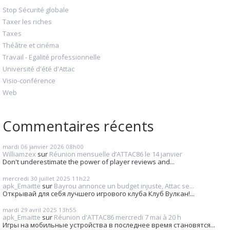
Stop Sécurité globale
Taxer les riches
Taxes
Théâtre et cinéma
Travail - Egalité professionnelle
Université d'été d'Attac
Visio-conférence
Web
Commentaires récents
mardi 06
janvier 2026
08h00
Williamzex
sur
Réunion mensuelle d’ATTAC86 le 14 janvier
Don't underestimate the power of player reviews and...
mercredi 30
juillet 2025
11h22
apk_Emaitte
sur
Bayrou annonce un budget injuste, Attac se...
Открывай для себя лучшего игрового клуба Клуб Вулкан!...
mardi 29
avril 2025
13h55
apk_Emaitte
sur
Réunion d'ATTAC86 mercredi 7 mai à 20 h
Игры на мобильные устройства в последнее время становятся...