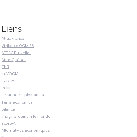
Liens
Attac France
Vigilance OGM 86
ATTAC Bruxelles
Attac Québec
CNR
Inf\'OGM
CADTM
Politis
Le Monde Diplomatique
Terra economica
Silence
Imagine, demain le monde
Ecorev\'
Alternatives Economiques