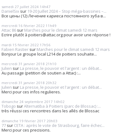
samedi 27
juillet 2024
14h47
DanielSix
sur
19-20 Juillet 2024 – Stop méga-bassines –...
Все цены (12) Лечение кариеса постоянного зуба в...
mercredi 16
février 2022
11h49
Attac 86
sur
Marches pour le climat samedi 12 mars
Ecrire plutôt à poitiers@attac.org pour avoir une réponse !
mardi 15
février 2022
17h56
Fabien Rastier
sur
Marches pour le climat samedi 12 mars
Bonjour Le groupe local L214 de poitiers souhaite...
mercredi 31
janvier 2018
21h10
Julien
sur
La presse, le pouvoir et l'argent : un débat...
Au passage (petition de soutien a Attac) :...
mercredi 31
janvier 2018
20h32
Julien
sur
La presse, le pouvoir et l'argent : un débat...
Merci pour ces infos regulieres.
dimanche 24
septembre 2017
14h02
Tobogo
sur
Alternatiba à Poitiers (parc de Blossac) :...
très réussi ces rencontres dans les allés de Blossac
dimanche 19
février 2017
20h03
77
sur
CETA : après le vote de Strasbourg, faire échec...
Merci pour ces precisions.