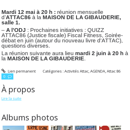
Mardi 12 mai à 20 h :
réunion mensuelle
d’
ATTAC86
à la
MAISON DE LA GIBAUDERIE,
salle 1.
–
A l’ODJ
: Prochaines initiatives : QUIZZ
ATTAC86 (Justice fiscale) Fiscal Fitness, Soirée-
débat en juin (autour du nouveau livre d'ATTAC),
questions diverses.
La réunion suivante aura lieu
mardi 2 juin à 20 h
à
la
MAISON DE LA GIBAUDERIE
.
Lien permanent
Catégories :
Activités Attac
,
AGENDA
,
Attac 86
0
À propos
Lire la suite
Albums photos