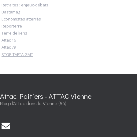
Retraites : enjeux-débats
Bastamag
Economistes atterrés
Reporterre
Terre de liens
Attac 16
Attac 79
STOP TAFTA GMT
Attac Poitiers - ATTAC Vienne
Blog d'Attac dans la Vienne (86)