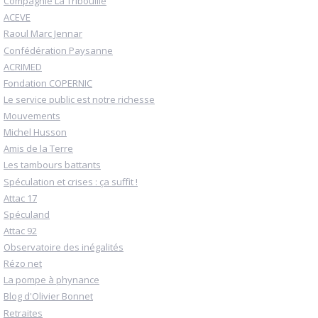
Compagnie La Tribouille
ACEVE
Raoul Marc Jennar
Confédération Paysanne
ACRIMED
Fondation COPERNIC
Le service public est notre richesse
Mouvements
Michel Husson
Amis de la Terre
Les tambours battants
Spéculation et crises : ça suffit !
Attac 17
Spéculand
Attac 92
Observatoire des inégalités
Rézo net
La pompe à phynance
Blog d'Olivier Bonnet
Retraites