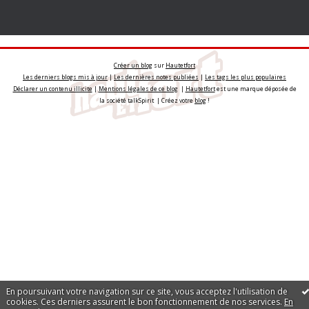
Créer un blog
sur
Hautetfort
Les derniers blogs mis à jour
|
Les dernières notes publiées
|
Les tags les plus populaires
Déclarer un contenu illicite
|
Mentions légales de ce blog
|
Hautetfort
est une marque déposée de
la société talkSpirit | Créez votre
blog
!
En poursuivant votre navigation sur ce site, vous acceptez l'utilisation de
cookies. Ces derniers assurent le bon fonctionnement de nos services.
En