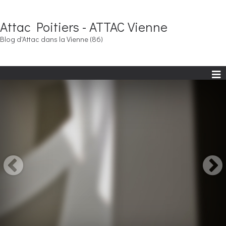
Attac Poitiers - ATTAC Vienne
Blog d'Attac dans la Vienne (86)