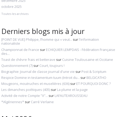
décembre 2025
octobre 2025
Toutes les archives
Derniers blogs mis à jour
[POINT DE VUE] Philippe, l’homme qui « veut...
sur
l'information
nationaliste
Championnat de France
sur
ECHIQUIER LEMPDAIS - Fédération Française
des...
Toast de chèvre frais et betterave
sur
Cuisine Toulousaine et Occitane
Questionnement (7)
sur
Court, toujours !
Biographie: Journal de classe journal d'une vie
sur
Post & Scriptum
Respice Domine in testamentum tuum (Introit du...
sur
BELGICATHO
Mougeons, moutruches et muselières (636)
sur
ET POURQUOI DONC ?
Les dimanches poétiques (405)
sur
La plume et la page
Activité de notre Compte ”X”...
sur
LAFAUTEAROUSSEAU
*Algériennes*
sur
Carré Verlaine