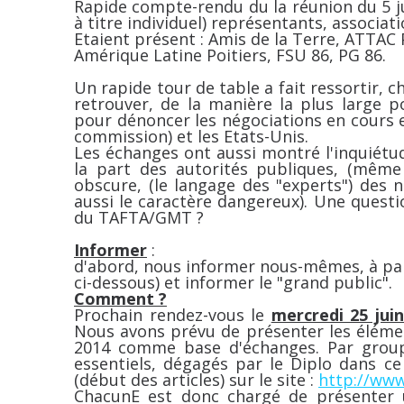
Rapide compte-rendu du la réunion du 5 j
à titre individuel) représentants, associat
Etaient présent : Amis de la Terre, ATTAC 
Amérique Latine Poitiers, FSU 86, PG 86.
Un rapide tour de table a fait ressortir, c
retrouver, de la manière la plus large p
pour dénoncer les négociations en cours 
commission) et les Etats-Unis.
Les échanges ont aussi montré l'inquiétud
la part des autorités publiques, (même 
obscure, (le langage des "experts") des
aussi le caractère dangereux). Une questi
du TAFTA/GMT ?
Informer
:
d'abord, nous informer nous-mêmes, à parti
ci-dessous) et informer le "grand public".
Comment ?
Prochain rendez-vous le
mercredi 25 jui
Nous avons prévu de présenter les éléme
2014 comme base d'échanges. Par group
essentiels, dégagés par le Diplo dans ce 
(début des articles) sur le site :
http://ww
ChacunE est donc chargé de présenter u