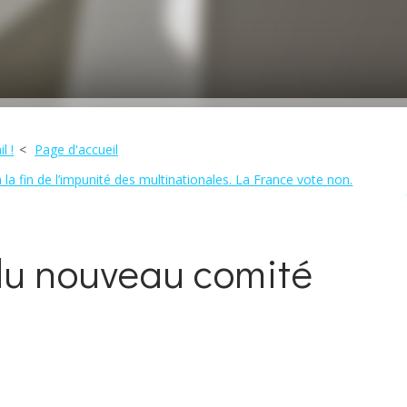
l !
Page d'accueil
la fin de l’impunité des multinationales. La France vote non.
du nouveau comité