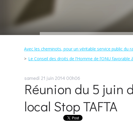
Avec les cheminots, pour un véritable service public du rai
Le Conseil des droits de l’Homme de l’ONU favorable à 
samedi 21
juin 2014
00h06
Réunion du 5 juin 
local Stop TAFTA