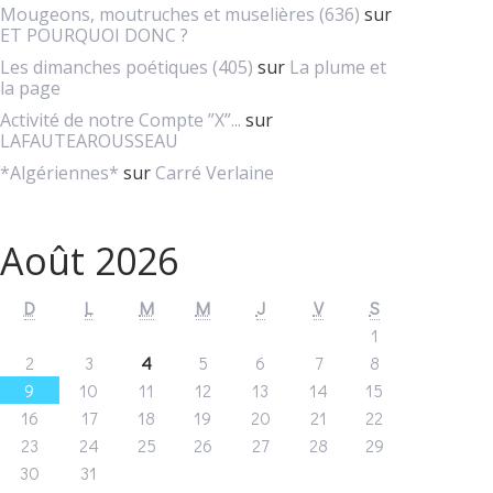
Mougeons, moutruches et muselières (636)
sur
ET POURQUOI DONC ?
Les dimanches poétiques (405)
sur
La plume et
la page
Activité de notre Compte ”X”...
sur
LAFAUTEAROUSSEAU
*Algériennes*
sur
Carré Verlaine
Août 2026
D
L
M
M
J
V
S
1
2
3
4
5
6
7
8
9
10
11
12
13
14
15
16
17
18
19
20
21
22
23
24
25
26
27
28
29
30
31