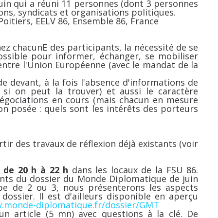
uin qui a réuni 11 personnes (dont 3 personnes
ions, syndicats et organisations politiques.
Poitiers, EELV 86, Ensemble 86, France
hez chacunE des participants, la nécessité de se
ossible pour informer, échanger, se mobiliser
entre l'Union Européenne (avec le mandat de la
e devant, à la fois l'absence d'informations de
si on peut la trouver) et aussi le caractère
 négociations en cours (mais chacun en mesure
on posée : quels sont les intérêts des porteurs
r des travaux de réflexion déjà existants (voir
n de 20 h à 22 h
dans les locaux de la FSU 86.
nts du dossier du Monde Diplomatique de juin
e de 2 ou 3, nous présenterons les aspects
dossier. Il est d'ailleurs disponible en aperçu
w.monde-diplomatique.fr/dossier/GMT
n article (5 mn) avec questions à la clé. De