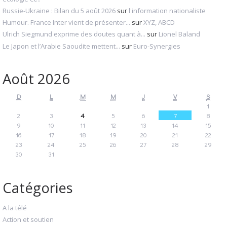
Russie-Ukraine : Bilan du 5 août 2026
sur
l'information nationaliste
Humour. France Inter vient de présenter...
sur
XYZ, ABCD
Ulrich Siegmund exprime des doutes quant à...
sur
Lionel Baland
Le Japon et l’Arabie Saoudite mettent...
sur
Euro-Synergies
Août 2026
D
L
M
M
J
V
S
1
2
3
4
5
6
7
8
9
10
11
12
13
14
15
16
17
18
19
20
21
22
23
24
25
26
27
28
29
30
31
Catégories
A la télé
Action et soutien