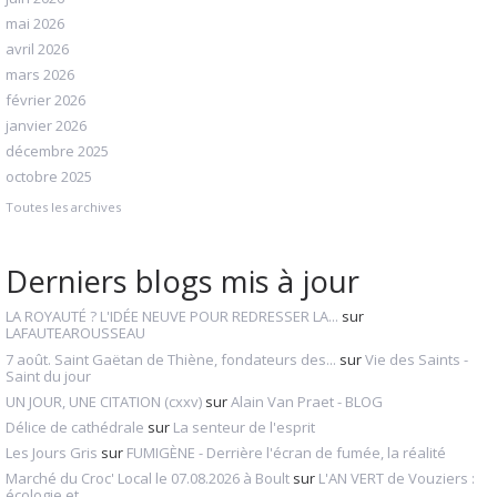
mai 2026
avril 2026
mars 2026
février 2026
janvier 2026
décembre 2025
octobre 2025
Toutes les archives
Derniers blogs mis à jour
LA ROYAUTÉ ? L'IDÉE NEUVE POUR REDRESSER LA...
sur
LAFAUTEAROUSSEAU
7 août. Saint Gaëtan de Thiène, fondateurs des...
sur
Vie des Saints -
Saint du jour
UN JOUR, UNE CITATION (cxxv)
sur
Alain Van Praet - BLOG
Délice de cathédrale
sur
La senteur de l'esprit
Les Jours Gris
sur
FUMIGÈNE - Derrière l'écran de fumée, la réalité
Marché du Croc' Local le 07.08.2026 à Boult
sur
L'AN VERT de Vouziers :
écologie et...