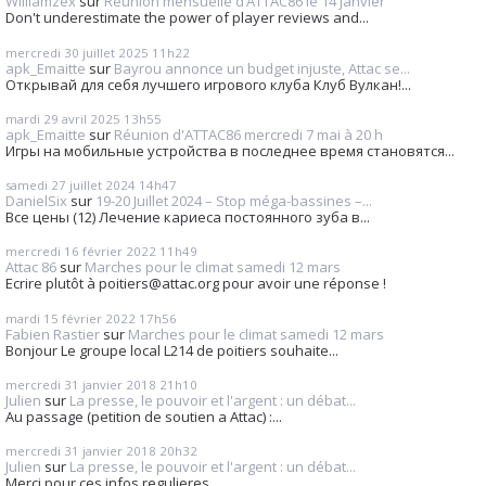
Williamzex
sur
Réunion mensuelle d’ATTAC86 le 14 janvier
Don't underestimate the power of player reviews and...
mercredi 30
juillet 2025
11h22
apk_Emaitte
sur
Bayrou annonce un budget injuste, Attac se...
Открывай для себя лучшего игрового клуба Клуб Вулкан!...
mardi 29
avril 2025
13h55
apk_Emaitte
sur
Réunion d'ATTAC86 mercredi 7 mai à 20 h
Игры на мобильные устройства в последнее время становятся...
samedi 27
juillet 2024
14h47
DanielSix
sur
19-20 Juillet 2024 – Stop méga-bassines –...
Все цены (12) Лечение кариеса постоянного зуба в...
mercredi 16
février 2022
11h49
Attac 86
sur
Marches pour le climat samedi 12 mars
Ecrire plutôt à poitiers@attac.org pour avoir une réponse !
mardi 15
février 2022
17h56
Fabien Rastier
sur
Marches pour le climat samedi 12 mars
Bonjour Le groupe local L214 de poitiers souhaite...
mercredi 31
janvier 2018
21h10
Julien
sur
La presse, le pouvoir et l'argent : un débat...
Au passage (petition de soutien a Attac) :...
mercredi 31
janvier 2018
20h32
Julien
sur
La presse, le pouvoir et l'argent : un débat...
Merci pour ces infos regulieres.