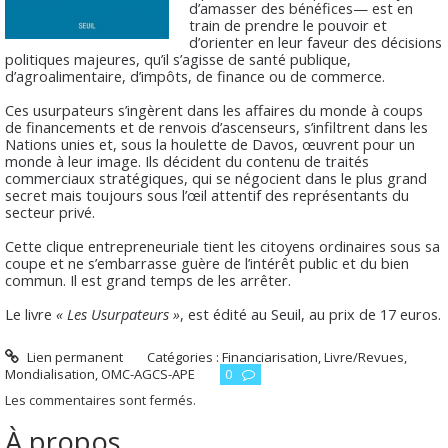
d’amasser des bénéfices— est en
train de prendre le pouvoir et
d’orienter en leur faveur des décisions
politiques majeures, qu’il s’agisse de santé publique,
d’agroalimentaire, d’impôts, de finance ou de commerce.
Ces usurpateurs s’ingèrent dans les affaires du monde à coups
de financements et de renvois d’ascenseurs, s’infiltrent dans les
Nations unies et, sous la houlette de Davos, œuvrent pour un
monde à leur image. Ils décident du contenu de traités
commerciaux stratégiques, qui se négocient dans le plus grand
secret mais toujours sous l’œil attentif des représentants du
secteur privé.
Cette clique entrepreneuriale tient les citoyens ordinaires sous sa
coupe et ne s’embarrasse guère de l’intérêt public et du bien
commun. Il est grand temps de les arrêter.
Le livre
« Les Usurpateurs »
, est édité au Seuil, au prix de 17 euros.
Lien permanent
Catégories :
Financiarisation
,
Livre/Revues
,
Mondialisation
,
OMC-AGCS-APE
0
Les commentaires sont fermés.
À propos