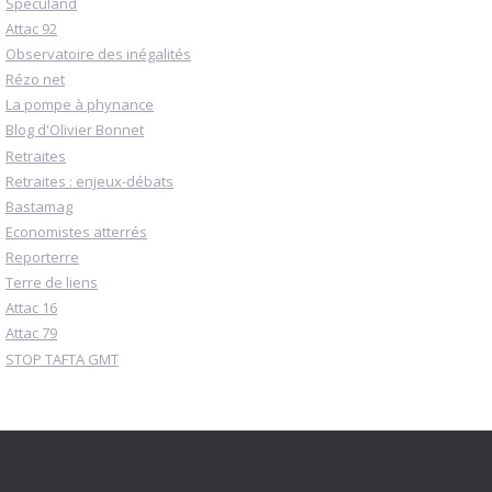
Spéculand
Attac 92
Observatoire des inégalités
Rézo net
La pompe à phynance
Blog d'Olivier Bonnet
Retraites
Retraites : enjeux-débats
Bastamag
Economistes atterrés
Reporterre
Terre de liens
Attac 16
Attac 79
STOP TAFTA GMT