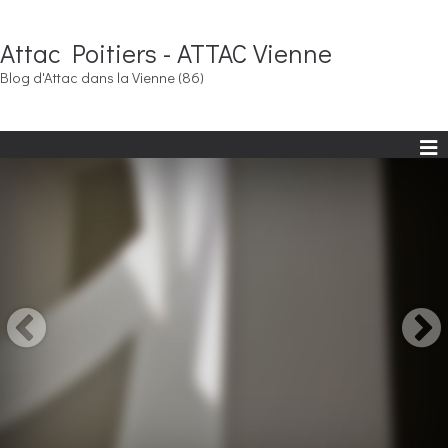
Attac Poitiers - ATTAC Vienne
Blog d'Attac dans la Vienne (86)