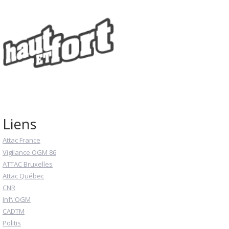
Liens
Attac France
Vigilance OGM 86
ATTAC Bruxelles
Attac Québec
CNR
Inf\'OGM
CADTM
Politis