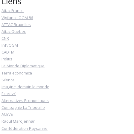
Liens
Attac France
Vigilance OGM 86
ATTAC Bruxelles
Attac Québec
CNR
Inf\'OGM
CADTM
Politis
Le Monde Diplomatique
Terra economica
Silence
Imagine, demain le monde
Ecorev\'
Alternatives Economiques
Compagnie La Tribouille
ACEVE
Raoul Marc Jennar
Confédération Paysanne