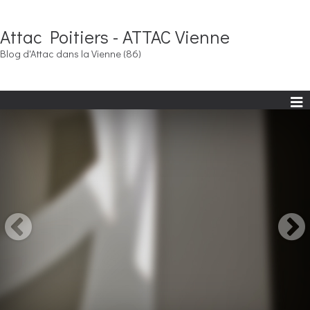
Attac Poitiers - ATTAC Vienne
Blog d'Attac dans la Vienne (86)