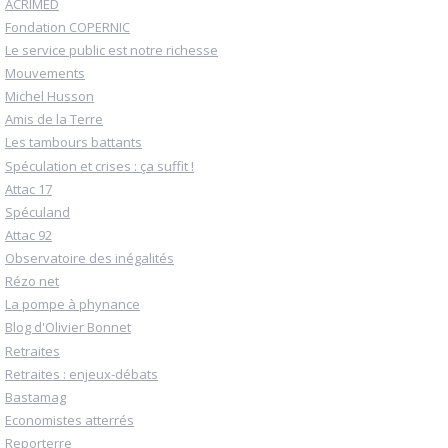
ACRIMED
Fondation COPERNIC
Le service public est notre richesse
Mouvements
Michel Husson
Amis de la Terre
Les tambours battants
Spéculation et crises : ça suffit !
Attac 17
Spéculand
Attac 92
Observatoire des inégalités
Rézo net
La pompe à phynance
Blog d'Olivier Bonnet
Retraites
Retraites : enjeux-débats
Bastamag
Economistes atterrés
Reporterre