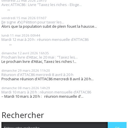
vendredi 22
mai 2026
23h10
Avec ATTAC86 : Livre "Taxez les riches - Eloge...
...
vendredi 15
mai 2026
01h07
[Je signe ✍️] Pétition pour taxer les...
Alors que la population subit de plein fouet la hausse...
lundi 11
mai 2026
00h44
Mardi 12 mai à 20 h : réunion mensuelle d’ATTAC86
...
dimanche 12
avril 2026
16h35
Prochain livre d’Attac, le 20 mai : "Taxez les...
Le prochain livre d’Attac, Taxez les riches !...
dimanche 29
mars 2026
11h20
Réunion d'ATTAC86 mercredi 8 avril à 20 h
Prochaine réunion d'ATTAC86 mercredi 8 avril à 20 h...
dimanche 08
mars 2026
14h29
Mardi 10 mars à 20 h : réunion mensuelle d’ATTAC86
– Mardi 10 mars à 20 h : réunion mensuelle d’...
Rechercher