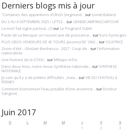
Derniers blogs mis à jour
”Certaines des apparitions d’Ulrich Siegmund...
sur
Lionel Baland
DU 3 AU 4 SEPTEMBRE 2025 / LITTLE...
sur
GENEBCAMPINGCARTOUR
La mort fait signe partout...(?)
sur
Le Poignard Subtil
Pacte de La Mecque: un nouvel axe de puissance...
sur
Euro-Synergies
PLUS GROS VENDEURS DE 45 TOURS (jeunes) DE 1962...
sur
CICATRICE
Zoom d'été - Ghislain Benhessa - 2027 : Coup de...
sur
l'information
nationaliste
Une histoire de la STASI...
sur
Métapo infos
Dans deux mois, notre revue Synthèse nationale...
sur
SYNTHESE
NATIONALE
Je sais qu'il y a de petites difficultés , mais...
sur
VIE DU CHATEAU à
FERNEY
Comment économiser l’eau potable d’une ancienne...
sur
Docteur
Sangsue
Juin 2017
D
L
M
M
J
V
S
1
2
3