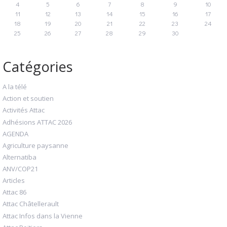
4
5
6
7
8
9
10
11
12
13
14
15
16
17
18
19
20
21
22
23
24
25
26
27
28
29
30
Catégories
A la télé
Action et soutien
Activités Attac
Adhésions ATTAC 2026
AGENDA
Agriculture paysanne
Alternatiba
ANV/COP21
Articles
Attac 86
Attac Châtellerault
Attac Infos dans la Vienne