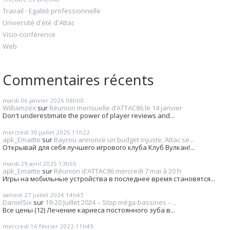
Travail - Egalité professionnelle
Université d'été d'Attac
Visio-conférence
Web
Commentaires récents
mardi 06
janvier 2026
08h00
Williamzex
sur
Réunion mensuelle d’ATTAC86 le 14 janvier
Don't underestimate the power of player reviews and...
mercredi 30
juillet 2025
11h22
apk_Emaitte
sur
Bayrou annonce un budget injuste, Attac se...
Открывай для себя лучшего игрового клуба Клуб Вулкан!...
mardi 29
avril 2025
13h55
apk_Emaitte
sur
Réunion d'ATTAC86 mercredi 7 mai à 20 h
Игры на мобильные устройства в последнее время становятся...
samedi 27
juillet 2024
14h47
DanielSix
sur
19-20 Juillet 2024 – Stop méga-bassines –...
Все цены (12) Лечение кариеса постоянного зуба в...
mercredi 16
février 2022
11h49