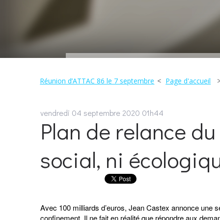
Réunion d’ATTAC 86 le 7 septembre
Page d'accueil
vendredi 04
septembre 2020
01h44
Plan de relance du
social, ni écologiq
Avec 100 milliards d’euros, Jean Castex annonce une sé
confinement. Il ne fait en réalité que répondre aux d