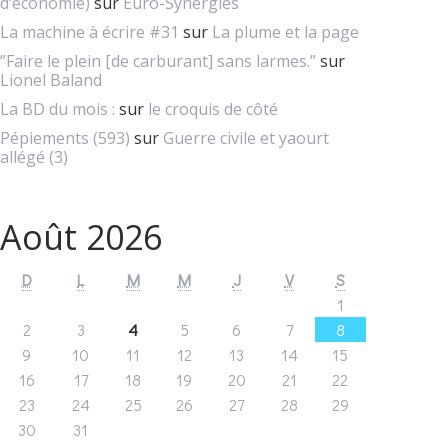
d’économie)
sur
Euro-Synergies
La machine à écrire #31
sur
La plume et la page
”Faire le plein [de carburant] sans larmes.”
sur
Lionel Baland
La BD du mois :
sur
le croquis de côté
Pépiements (593)
sur
Guerre civile et yaourt
allégé (3)
Août 2026
D
L
M
M
J
V
S
1
2
3
4
5
6
7
8
9
10
11
12
13
14
15
16
17
18
19
20
21
22
23
24
25
26
27
28
29
30
31