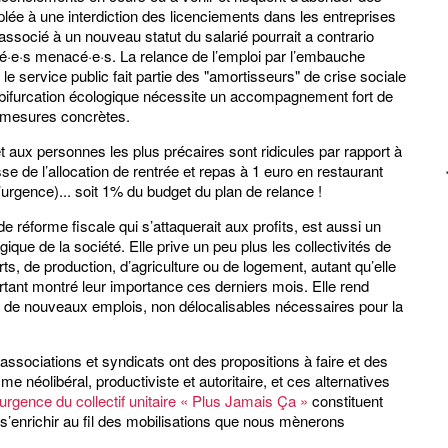
plée à une interdiction des licenciements dans les entreprises
 associé à un nouveau statut du salarié pourrait a contrario
ié·e·s menacé·e·s. La relance de l’emploi par l’embauche
le service public fait partie des "amortisseurs" de crise sociale
la bifurcation écologique nécessite un accompagnement fort de
en mesures concrètes.
ux personnes les plus précaires sont ridicules par rapport à
sse de l’allocation de rentrée et repas à 1 euro en restaurant
’urgence)... soit 1% du budget du plan de relance !
de réforme fiscale qui s’attaquerait aux profits, est aussi un
ue de la société. Elle prive un peu plus les collectivités de
s, de production, d’agriculture ou de logement, autant qu’elle
tant montré leur importance ces derniers mois. Elle rend
iers de nouveaux emplois, non délocalisables nécessaires pour la
sociations et syndicats ont des propositions à faire et des
e néolibéral, productiviste et autoritaire, et ces alternatives
rgence du collectif unitaire « Plus Jamais Ça »
constituent
’enrichir au fil des mobilisations que nous mènerons