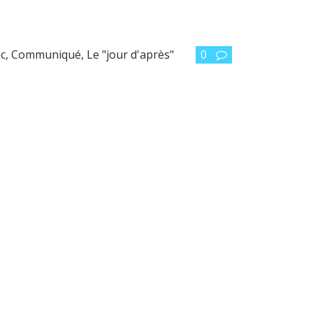
ac
,
Communiqué
,
Le "jour d'après"
0