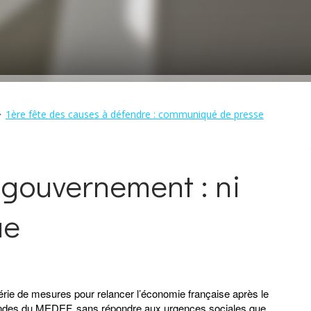
1ère fête des causes à défendre : communiqué de presse
 gouvernement : ni
ue
rie de mesures pour relancer l’économie française après le
emandes du MEDEF, sans répondre aux urgences sociales que