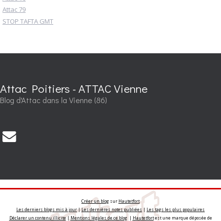
Attac 79
STOP TAFTA GMT
Attac Poitiers - ATTAC Vienne
Blog d'Attac dans la Vienne (86)
Créer un blog
sur
Hautetfort
Les derniers blogs mis à jour
|
Les dernières notes publiées
|
Les tags les plus populaires
Déclarer un contenu illicite
|
Mentions légales de ce blog
|
Hautetfort
est une marque déposée de