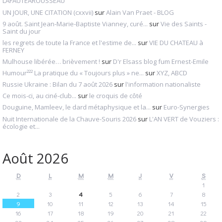
LAFAUTEAROUSSEAU
UN JOUR, UNE CITATION (cxxvii)
sur
Alain Van Praet - BLOG
9 août. Saint Jean-Marie-Baptiste Vianney, curé...
sur
Vie des Saints -
Saint du jour
les regrets de toute la France et l'estime de...
sur
VIE DU CHATEAU à
FERNEY
Mulhouse libérée… brièvement !
sur
D'r Elsass blog fum Ernest-Emile
Humour²²² La pratique du « Toujours plus » ne...
sur
XYZ, ABCD
Russie Ukraine : Bilan du 7 août 2026
sur
l'information nationaliste
Ce mois-ci, au ciné-club...
sur
le croquis de côté
Douguine, Mamleev, le dard métaphysique et la...
sur
Euro-Synergies
Nuit Internationale de la Chauve-Souris 2026
sur
L'AN VERT de Vouziers :
écologie et...
Août 2026
D
L
M
M
J
V
S
1
2
3
4
5
6
7
8
9
10
11
12
13
14
15
16
17
18
19
20
21
22