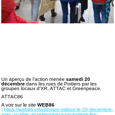
Un aperçu de l’action menée
samedi 20
décembre
dans les rues de Poitiers par les
groupes locaux d’XR, ATTAC et Greenpeace.
ATTAC86
A voir sur le site
WEB86
:
https://web86.info/photos-videos-le-20-decembre-
avec-xr-attac-et-greenpeace-on-enterre-les-