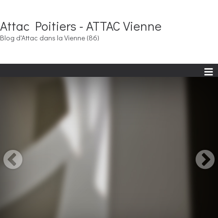
Attac Poitiers - ATTAC Vienne
Blog d'Attac dans la Vienne (86)