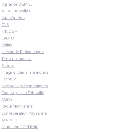
Vigilance OGM 86
ATTAC Bruxelles
Attac Québec
CNR
Inf\'OGM
CADTM
Politis
Le Monde Diplomatique
Terra economica
Silence
Imagine, demain le monde
Ecorev\'
Alternatives Economiques
Compagnie La Tribouille
ACEVE
Raoul Marc Jennar
Confédération Paysanne
ACRIMED
Fondation COPERNIC