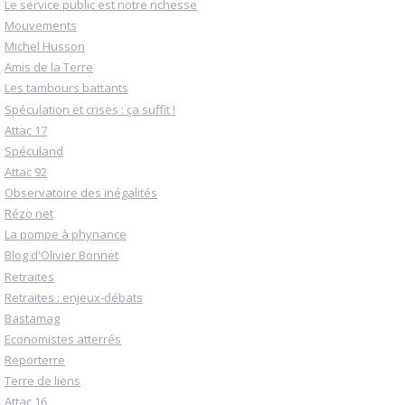
Le service public est notre richesse
Mouvements
Michel Husson
Amis de la Terre
Les tambours battants
Spéculation et crises : ça suffit !
Attac 17
Spéculand
Attac 92
Observatoire des inégalités
Rézo net
La pompe à phynance
Blog d'Olivier Bonnet
Retraites
Retraites : enjeux-débats
Bastamag
Economistes atterrés
Reporterre
Terre de liens
Attac 16