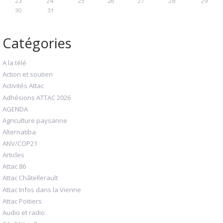
23
24
25
26
27
28
29
30
31
Catégories
A la télé
Action et soutien
Activités Attac
Adhésions ATTAC 2026
AGENDA
Agriculture paysanne
Alternatiba
ANV/COP21
Articles
Attac 86
Attac Châtellerault
Attac Infos dans la Vienne
Attac Poitiers
Audio et radio