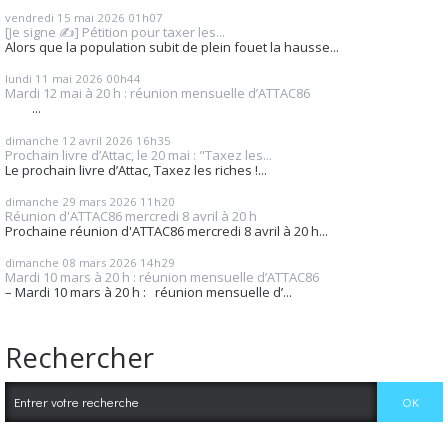
vendredi 15
mai 2026
01h07
[Je signe ✍️] Pétition pour taxer les...
Alors que la population subit de plein fouet la hausse...
lundi 11
mai 2026
00h44
Mardi 12 mai à 20 h : réunion mensuelle d’ATTAC86
...
dimanche 12
avril 2026
16h35
Prochain livre d’Attac, le 20 mai : "Taxez les...
Le prochain livre d’Attac, Taxez les riches !...
dimanche 29
mars 2026
11h20
Réunion d'ATTAC86 mercredi 8 avril à 20 h
Prochaine réunion d'ATTAC86 mercredi 8 avril à 20 h...
dimanche 08
mars 2026
14h29
Mardi 10 mars à 20 h : réunion mensuelle d’ATTAC86
– Mardi 10 mars à 20 h : réunion mensuelle d’...
Rechercher