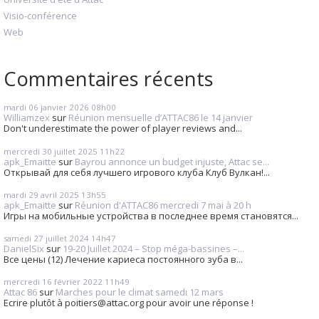
Visio-conférence
Web
Commentaires récents
mardi 06
janvier 2026
08h00
Williamzex
sur
Réunion mensuelle d’ATTAC86 le 14 janvier
Don't underestimate the power of player reviews and...
mercredi 30
juillet 2025
11h22
apk_Emaitte
sur
Bayrou annonce un budget injuste, Attac se...
Открывай для себя лучшего игрового клуба Клуб Вулкан!...
mardi 29
avril 2025
13h55
apk_Emaitte
sur
Réunion d'ATTAC86 mercredi 7 mai à 20 h
Игры на мобильные устройства в последнее время становятся...
samedi 27
juillet 2024
14h47
DanielSix
sur
19-20 Juillet 2024 – Stop méga-bassines –...
Все цены (12) Лечение кариеса постоянного зуба в...
mercredi 16
février 2022
11h49
Attac 86
sur
Marches pour le climat samedi 12 mars
Ecrire plutôt à poitiers@attac.org pour avoir une réponse !