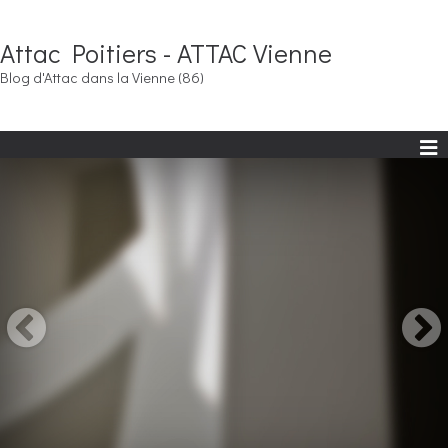
Attac Poitiers - ATTAC Vienne
Blog d'Attac dans la Vienne (86)