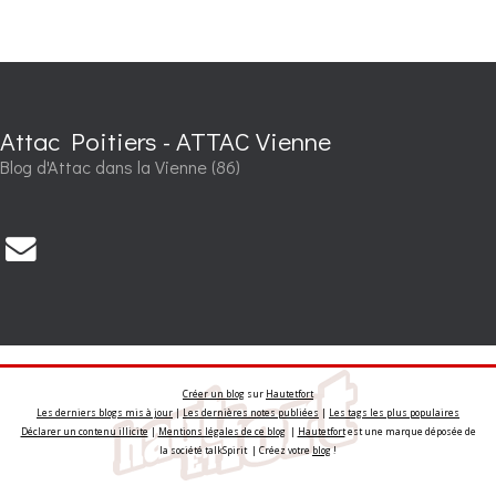
Attac Poitiers - ATTAC Vienne
Blog d'Attac dans la Vienne (86)
Créer un blog
sur
Hautetfort
Les derniers blogs mis à jour
|
Les dernières notes publiées
|
Les tags les plus populaires
Déclarer un contenu illicite
|
Mentions légales de ce blog
|
Hautetfort
est une marque déposée de
la société talkSpirit | Créez votre
blog
!