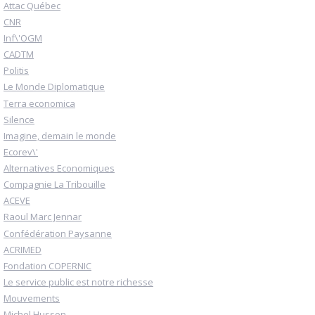
Attac Québec
CNR
Inf\'OGM
CADTM
Politis
Le Monde Diplomatique
Terra economica
Silence
Imagine, demain le monde
Ecorev\'
Alternatives Economiques
Compagnie La Tribouille
ACEVE
Raoul Marc Jennar
Confédération Paysanne
ACRIMED
Fondation COPERNIC
Le service public est notre richesse
Mouvements
Michel Husson