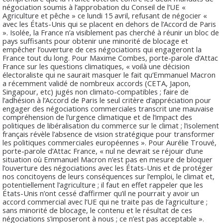
négociation soumis à l’approbation du Conseil de l’UE «
Agriculture et pêche » ce lundi 15 avril, refusant de négocier «
avec les États-Unis qui se placent en dehors de l’Accord de Paris
». Isolée, la France n’a visiblement pas cherché à réunir un bloc de
pays suffisants pour obtenir une minorité de blocage et
empêcher l’ouverture de ces négociations qui engageront la
France tout du long. Pour Maxime Combes, porte-parole d’Attac
France sur les questions climatiques, « voilà une décision
électoraliste qui ne saurait masquer le fait qu’Emmanuel Macron
a récemment validé de nombreux accords (CETA, Japon,
Singapour, etc) jugés non climato-compatibles ; faire de
l’adhésion à l’Accord de Paris le seul critère d’appréciation pour
engager des négociations commerciales transcrit une mauvaise
compréhension de l’urgence climatique et de l’impact des
politiques de libéralisation du commerce sur le climat ; l’isolement
français révèle l’absence de vision stratégique pour transformer
les politiques commerciales européennes ». Pour Aurélie Trouvé,
porte-parole d’Attac France, « nul ne devrait se réjouir d’une
situation où Emmanuel Macron n’est pas en mesure de bloquer
l’ouverture des négociations avec les États-Unis et de protéger
nos concitoyens de leurs conséquences sur l’emploi, le climat et,
potentiellement l’agriculture ; il faut en effet rappeler que les
États-Unis n’ont cessé d’affirmer qu’il ne pourrait y avoir un
accord commercial avec l’UE qui ne traite pas de l’agriculture ;
sans minorité de blocage, le contenu et le résultat de ces
négociations s’imposeront à nous ; ce n’est pas acceptable ».