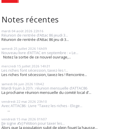
Notes récentes
mardi 04
août 2026
22h16
Réunion de rentrée d’Attac 86 jeudi 3...
Réunion de rentrée d’Attac 86 jeu di 3...
samedi 25
juillet 2026
16h09
Nouveau livre d’ATTAC en septembre : « Le...
Notez la sortie de ce nouvel ouvrage,...
mercredi 15
juillet 2026
14h31
Les riches font sécession, taxez-les !...
Les riches font sécession, taxez-les ! Rencontre...
samedi 06
juin 2026
10h42
Mardi 9 juin à 20 h : réunion mensuelle d’ATTAC86
La prochaine réunion mensuelle du comité local d’...
vendredi 22
mai 2026
23h10
Avec ATTAC86 : Livre "Taxez les riches - Eloge...
...
vendredi 15
mai 2026
01h07
[Je signe ✍️] Pétition pour taxer les...
Alors que la population subit de plein fouet la hausse...