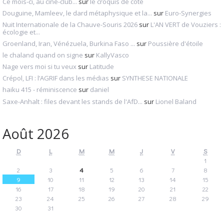
Ce mois-ci, au ciné-club...
sur
le croquis de côté
Douguine, Mamleev, le dard métaphysique et la...
sur
Euro-Synergies
Nuit Internationale de la Chauve-Souris 2026
sur
L'AN VERT de Vouziers :
écologie et...
Groenland, Iran, Vénézuela, Burkina Faso ...
sur
Poussière d'étoile
le chaland quand on signe
sur
KallyVasco
Nage vers moi si tu veux
sur
Latitude
Crépol, LFI : l’AGRIF dans les médias
sur
SYNTHESE NATIONALE
haiku 415 - réminiscence
sur
daniel
Saxe-Anhalt : files devant les stands de l'AfD...
sur
Lionel Baland
Août 2026
D
L
M
M
J
V
S
1
2
3
4
5
6
7
8
9
10
11
12
13
14
15
16
17
18
19
20
21
22
23
24
25
26
27
28
29
30
31