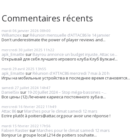
Commentaires récents
mardi 06
janvier 2026
08h00
Williamzex
sur
Réunion mensuelle d’ATTAC86 le 14 janvier
Don't underestimate the power of player reviews and...
mercredi 30
juillet 2025
11h22
apk_Emaitte
sur
Bayrou annonce un budget injuste, Attac se...
Открывай для себя лучшего игрового клуба Клуб Вулкан!...
mardi 29
avril 2025
13h55
apk_Emaitte
sur
Réunion d'ATTAC86 mercredi 7 mai à 20 h
Игры на мобильные устройства в последнее время становятся...
samedi 27
juillet 2024
14h47
DanielSix
sur
19-20 Juillet 2024 – Stop méga-bassines –...
Все цены (12) Лечение кариеса постоянного зуба в...
mercredi 16
février 2022
11h49
Attac 86
sur
Marches pour le climat samedi 12 mars
Ecrire plutôt à poitiers@attac.org pour avoir une réponse !
mardi 15
février 2022
17h56
Fabien Rastier
sur
Marches pour le climat samedi 12 mars
Bonjour Le groupe local L214 de poitiers souhaite...