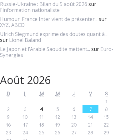
Russie-Ukraine : Bilan du 5 août 2026
sur
l'information nationaliste
Humour. France Inter vient de présenter...
sur
XYZ, ABCD
Ulrich Siegmund exprime des doutes quant à...
sur
Lionel Baland
Le Japon et l’Arabie Saoudite mettent...
sur
Euro-
Synergies
Août 2026
D
L
M
M
J
V
S
1
2
3
4
5
6
7
8
9
10
11
12
13
14
15
16
17
18
19
20
21
22
23
24
25
26
27
28
29