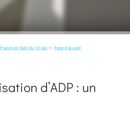
France en date du 19 juin
Page d'accueil
isation d’ADP : un