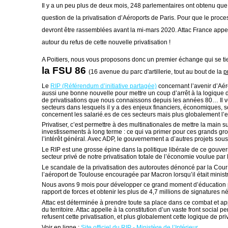
Il y a un peu plus de deux mois, 248 parlementaires ont obtenu que
question de la privatisation d’Aéroports de Paris. Pour que le proce
devront être rassemblées avant la mi-mars 2020. Attac France appel
autour du refus de cette nouvelle privatisation !
A Poitiers, nous vous proposons donc un premier échange qui se ti
la FSU 86
(16 avenue du parc d'artillerie, tout au bout de la
p
Le
RIP (Référendum d’initiative partagée)
concernant l’avenir d’Aér
aussi une bonne nouvelle pour mettre un coup d’arrêt à la logique
de privatisations que nous connaissons depuis les années 80… Il veut
secteurs dans lesquels il y a des enjeux financiers, économiques,
concernent les salarié.es de ces secteurs mais plus globalement l’
Privatiser, c’est permettre à des multinationales de mettre la main s
investissements à long terme : ce qui va primer pour ces grands grou
l’intérêt général. Avec ADP, le gouvernement a d’autres projets sou
Le RIP est une grosse épine dans la politique libérale de ce gouve
secteur privé de notre privatisation totale de l’économie voulue par
Le scandale de la privatisation des autoroutes dénoncé par la Cour
l’aéroport de Toulouse encouragée par Macron lorsqu’il était minist
Nous avons 9 mois pour développer ce grand moment d’éducation po
rapport de forces et obtenir les plus de 4,7 millions de signatures 
Attac est déterminée à prendre toute sa place dans ce combat et ap
du territoire. Attac appelle à la constitution d’un vaste front social
refusent cette privatisation, et plus globalement cette logique de pri
Voir en ligne :
Site officiel du RIP - Ministère de l’Intérieur