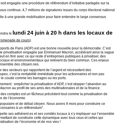
 soit engagée une procédure de référendum d’initiative partagée sur la
ssus continue, 4,7 millions de signatures issues du corps électoral national
le à une grande mobilisation pour faire entendre le large consensus
lundi 24 juin à 20 h dans les locaux de
endra le
romenade de cours
).
oports de Paris (ADP) est une bonne nouvelle pour la démocratie. C’est
 de privatisation engagée par Emmanuel Macron, accélérant ainsi la vague
 en finir avec ce qui reste d’entreprises publiques à privatiser, des
 sociaux et environnementaux qui relèvent du bien commun. Ces enjeux
ensemble des citoyen.nes.
ur des secteurs qui rapportent de l’argent et nécessitent des
pes, c’est la rentabilité immédiate pour les actionnaires et non pas
s le coude comme les barrages ou les ports.
rnement : empêcher la privatisation d’ADP, c’est stopper l’abandon au
 Macron au profit de ses amis des multinationales et de la finance.
 des comptes est un fâcheux précédent tout comme la privatisation de
re de l’économie.
pulaire et de débat citoyen. Nous avons 9 mois pour construire ce
nécessaires à un référendum*.
pelle ses adhérent.es et ses comités locaux à s’y impliquer sur l’ensemble
 permettant de construire cette dynamique avec tous ceux et celles qui
vatisation de l’économie et de nos vies !