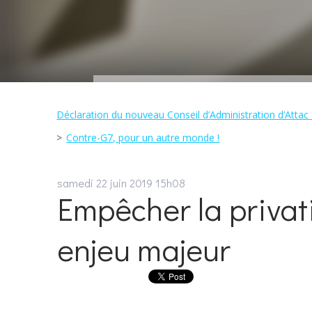
Déclaration du nouveau Conseil d’Administration d’Attac 
Contre-G7, pour un autre monde !
samedi 22
juin 2019
15h08
Empêcher la privat
enjeu majeur