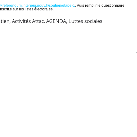
w.referendum.interieur.gouv.fr/soutien/etape-1
. Puis remplir le questionnaire
scrit.e sur les listes électorales.
utien
,
Activités Attac
,
AGENDA
,
Luttes sociales