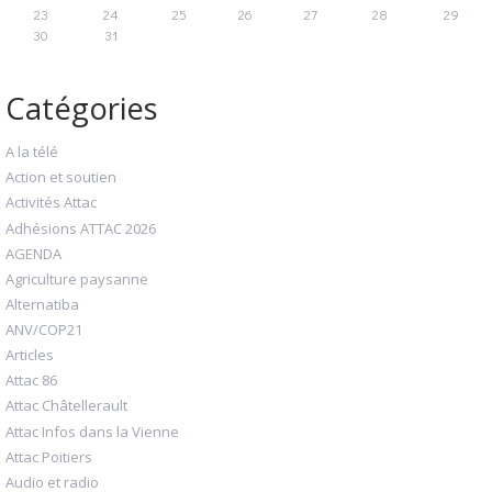
23
24
25
26
27
28
29
30
31
Catégories
A la télé
Action et soutien
Activités Attac
Adhésions ATTAC 2026
AGENDA
Agriculture paysanne
Alternatiba
ANV/COP21
Articles
Attac 86
Attac Châtellerault
Attac Infos dans la Vienne
Attac Poitiers
Audio et radio