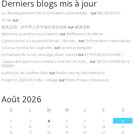
Derniers blogs mis à jour
Le développement de la formation sacerdotale...
sur
BELGICATHO
9/14e
sur
;_
家長必讀：IB中學入學準備與選校攻略
sur
健康運動
Mémoire quand tu nous retiens
sur
Réflexions du Miroir
Carton jaune à Laurence Ferrari : l’Arcom...
sur
l'information nationaliste
Coucou revoilà les cagoulés.
sur
Le vieux templier
Le manuel de la vie sauvage (Alain Saury)
sur
ET POURQUOI DONC ?
supposant que nous sommes instruits de tout,...
sur
VIE DU CHATEAU à
FERNEY
Luminous de Guillem Marí
sur
Books are my Wonderland
Projet 52-2026 #32 Ville / Village
sur
Petits Propos Décousus
Août 2026
D
L
M
M
J
V
S
1
2
3
4
5
6
7
8
9
10
11
12
13
14
15
16
17
18
19
20
21
22