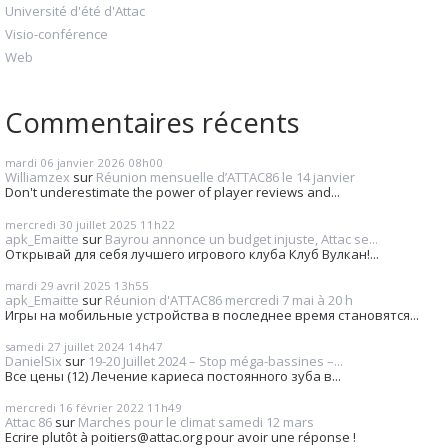
Université d'été d'Attac
Visio-conférence
Web
Commentaires récents
mardi 06
janvier 2026
08h00
Williamzex
sur
Réunion mensuelle d’ATTAC86 le 14 janvier
Don't underestimate the power of player reviews and...
mercredi 30
juillet 2025
11h22
apk_Emaitte
sur
Bayrou annonce un budget injuste, Attac se...
Открывай для себя лучшего игрового клуба Клуб Вулкан!...
mardi 29
avril 2025
13h55
apk_Emaitte
sur
Réunion d'ATTAC86 mercredi 7 mai à 20 h
Игры на мобильные устройства в последнее время становятся...
samedi 27
juillet 2024
14h47
DanielSix
sur
19-20 Juillet 2024 – Stop méga-bassines –...
Все цены (12) Лечение кариеса постоянного зуба в...
mercredi 16
février 2022
11h49
Attac 86
sur
Marches pour le climat samedi 12 mars
Ecrire plutôt à poitiers@attac.org pour avoir une réponse !