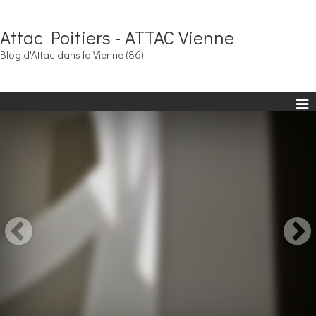
Attac Poitiers - ATTAC Vienne
Blog d'Attac dans la Vienne (86)