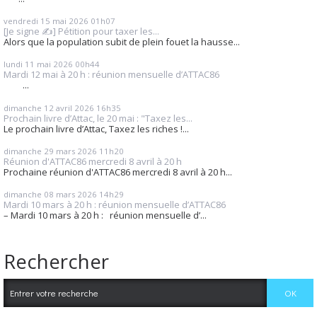
vendredi 15
mai 2026
01h07
[Je signe ✍️] Pétition pour taxer les...
Alors que la population subit de plein fouet la hausse...
lundi 11
mai 2026
00h44
Mardi 12 mai à 20 h : réunion mensuelle d’ATTAC86
...
dimanche 12
avril 2026
16h35
Prochain livre d’Attac, le 20 mai : "Taxez les...
Le prochain livre d’Attac, Taxez les riches !...
dimanche 29
mars 2026
11h20
Réunion d'ATTAC86 mercredi 8 avril à 20 h
Prochaine réunion d'ATTAC86 mercredi 8 avril à 20 h...
dimanche 08
mars 2026
14h29
Mardi 10 mars à 20 h : réunion mensuelle d’ATTAC86
– Mardi 10 mars à 20 h : réunion mensuelle d’...
Rechercher