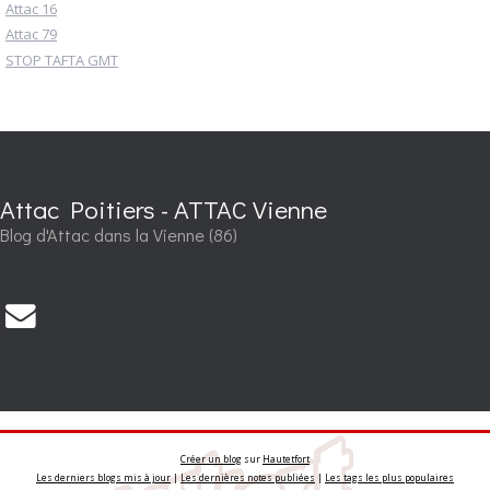
Attac 16
Attac 79
STOP TAFTA GMT
Attac Poitiers - ATTAC Vienne
Blog d'Attac dans la Vienne (86)
Créer un blog
sur
Hautetfort
Les derniers blogs mis à jour
|
Les dernières notes publiées
|
Les tags les plus populaires