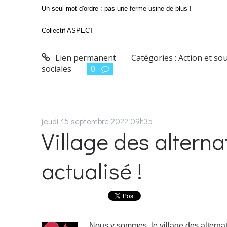
Un seul mot d'ordre : pas une ferme-usine de plus !
Collectif ASPECT
Lien permanent
Catégories :
Action et so
sociales
0
jeudi 15
septembre 2022
09h35
Village des altern
actualisé !
Nous y sommes, le village des alternat