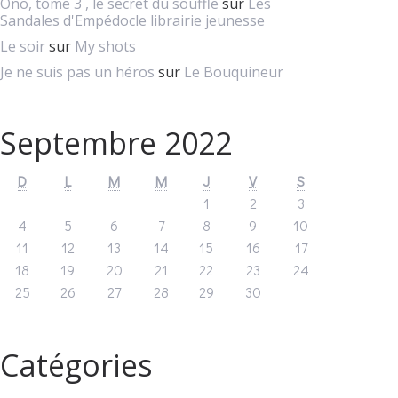
Ono, tome 3 , le secret du souffle
sur
Les
Sandales d'Empédocle librairie jeunesse
Le soir
sur
My shots
Je ne suis pas un héros
sur
Le Bouquineur
Septembre 2022
D
L
M
M
J
V
S
1
2
3
4
5
6
7
8
9
10
11
12
13
14
15
16
17
18
19
20
21
22
23
24
25
26
27
28
29
30
Catégories