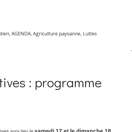
utien
,
AGENDA
,
Agriculture paysanne
,
Luttes
atives : programme
samedi 17 et le dimanche 18
ives aura lieu le