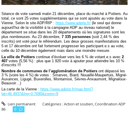
Séance de vote samedi matin 21 décembre, place du marché à Poitiers. Au
total, ce sont 25 votes supplémentaires qui se sont ajoutés au vote dans la
Vienne. Selon le site ADP/RIP :
https://www.adprip.fr/
(le seul qui donne
aujourd’hui de la visibilité à la campagne ADP au niveau national) le
département se situe dans les 20 départements où les signatures sont les
plus nombreuses. Au 23 décembre,
7 335 personnes
(soit 2,44 % des
inscrits) ont voté pour le référendum. Les deux grosses manifestations des
5 et 17 décembre ont fait fortement progresser les participant.e.s au vote,
celle du 10 décembre également mais dans une moindre mesure.
La ville de Poitiers
continue d’évoluer vers les 6 % de votant.e.s avec
2
407
votes (5,56 %) : plus que 1 920 voix à ajouter pour atteindre les 10 %
d’inscrits !!!
Nombre de communes de l’agglomération de Poitiers
ont dépassé les
3 % (voire les 4 %) de votes : Smarves, Biard, Nouaillé-Maupertuis, Migné-
Auxances, Ligugé, Buxerolles, Montamisé, Sèvres-Anxaumont, Mignaloux-
Beauvoir…)
La carte de la Vienne :
https://www.adprip.fr/map.html?
lat=46.4937&lng=0.7690&zoom=9
Lien permanent
Catégories :
Action et soutien
,
Coordination ADP
86
0