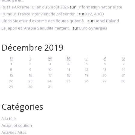
écologie et...
Russie-Ukraine : Bilan du 5 août 2026
sur
l'information nationaliste
Humour. France Inter vient de présenter...
sur
XYZ, ABCD
Ulrich Siegmund exprime des doutes quant à...
sur
Lionel Baland
Le Japon et l’Arabie Saoudite mettent...
sur
Euro-Synergies
Décembre 2019
D
L
M
M
J
V
S
1
2
3
4
5
6
7
8
9
10
11
12
13
14
15
16
17
18
19
20
21
22
23
24
25
26
27
28
29
30
31
Catégories
A la télé
Action et soutien
Activités Attac