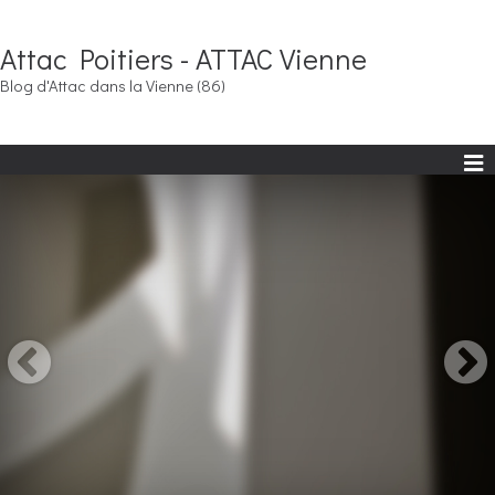
Attac Poitiers - ATTAC Vienne
Blog d'Attac dans la Vienne (86)