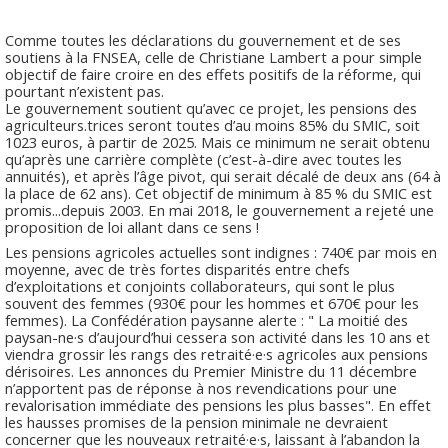
Comme toutes les déclarations du gouvernement et de ses
soutiens à la FNSEA, celle de Christiane Lambert a pour simple
objectif de faire croire en des effets positifs de la réforme, qui
pourtant n’existent pas.
Le gouvernement soutient qu’avec ce projet, les pensions des
agriculteurs.trices seront toutes d’au moins 85% du SMIC, soit
1023 euros, à partir de 2025. Mais ce minimum ne serait obtenu
qu’après une carrière complète (c’est-à-dire avec toutes les
annuités), et après l’âge pivot, qui serait décalé de deux ans (64 à
la place de 62 ans). Cet objectif de minimum à 85 % du SMIC est
promis...depuis 2003. En mai 2018, le gouvernement a rejeté une
proposition de loi allant dans ce sens !
Les pensions agricoles actuelles sont indignes : 740€ par mois en
moyenne, avec de très fortes disparités entre chefs
d’exploitations et conjoints collaborateurs, qui sont le plus
souvent des femmes (930€ pour les hommes et 670€ pour les
femmes). La Confédération paysanne alerte : " La moitié des
paysan-ne·s d’aujourd’hui cessera son activité dans les 10 ans et
viendra grossir les rangs des retraité·e·s agricoles aux pensions
dérisoires. Les annonces du Premier Ministre du 11 décembre
n’apportent pas de réponse à nos revendications pour une
revalorisation immédiate des pensions les plus basses". En effet
les hausses promises de la pension minimale ne devraient
concerner que les nouveaux retraité·e·s, laissant à l’abandon la