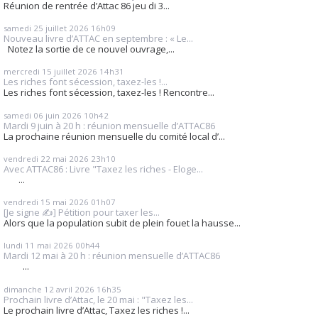
Réunion de rentrée d’Attac 86 jeu di 3...
samedi 25
juillet 2026
16h09
Nouveau livre d’ATTAC en septembre : « Le...
Notez la sortie de ce nouvel ouvrage,...
mercredi 15
juillet 2026
14h31
Les riches font sécession, taxez-les !...
Les riches font sécession, taxez-les ! Rencontre...
samedi 06
juin 2026
10h42
Mardi 9 juin à 20 h : réunion mensuelle d’ATTAC86
La prochaine réunion mensuelle du comité local d’...
vendredi 22
mai 2026
23h10
Avec ATTAC86 : Livre "Taxez les riches - Eloge...
...
vendredi 15
mai 2026
01h07
[Je signe ✍️] Pétition pour taxer les...
Alors que la population subit de plein fouet la hausse...
lundi 11
mai 2026
00h44
Mardi 12 mai à 20 h : réunion mensuelle d’ATTAC86
...
dimanche 12
avril 2026
16h35
Prochain livre d’Attac, le 20 mai : "Taxez les...
Le prochain livre d’Attac, Taxez les riches !...