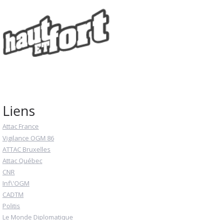
Liens
Attac France
Vigilance OGM 86
ATTAC Bruxelles
Attac Québec
CNR
Inf\'OGM
CADTM
Politis
Le Monde Diplomatique