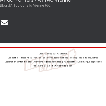
Blog d'Attac dans la Vienne (86)
Créer un blog
sur
Hautetfort
Les derniers blogs mis à jour
|
Les dernières notes publiées
|
Les tags les plus populaires
Déclarer un contenu illicite
|
Mentions légales de ce blog
|
Hautetfort
est une marque déposée de
la société talkSpirit | Créez votre
blog
!