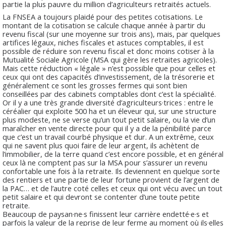
partie la plus pauvre du million d’agriculteurs retraités actuels.
La FNSEA a toujours plaidé pour des petites cotisations. Le
montant de la cotisation se calcule chaque année à partir du
revenu fiscal (sur une moyenne sur trois ans), mais, par quelques
artifices légaux, niches fiscales et astuces comptables, il est
possible de réduire son revenu fiscal et donc moins cotiser à la
Mutualité Sociale Agricole (MSA qui gère les retraites agricoles).
Mais cette réduction « légale » n’est possible que pour celles et
ceux qui ont des capacités d’investissement, de la trésorerie et
généralement ce sont les grosses fermes qui sont bien
conseillées par des cabinets comptables dont c’est la spécialité.
Or il y a une très grande diversité d’agriculteurs·trices : entre le
céréalier qui exploite 500 ha et un éleveur qui, sur une structure
plus modeste, ne se verse qu’un tout petit salaire, ou la vie d’un
maraîcher en vente directe pour qui il y a de la pénibilité parce
que c’est un travail courbé physique et dur. A un extrême, ceux
qui ne savent plus quoi faire de leur argent, ils achètent de
l’immobilier, de la terre quand c’est encore possible, et en général
ceux là ne comptent pas sur la MSA pour s’assurer un revenu
confortable une fois à la retraite. Ils deviennent en quelque sorte
des rentiers et une partie de leur fortune provient de l’argent de
la PAC… et de l’autre coté celles et ceux qui ont vécu avec un tout
petit salaire et qui devront se contenter d’une toute petite
retraite.
Beaucoup de paysan·ne·s finissent leur carrière endetté·e·s et
parfois la valeur de la reprise de leur ferme au moment où ils·elles