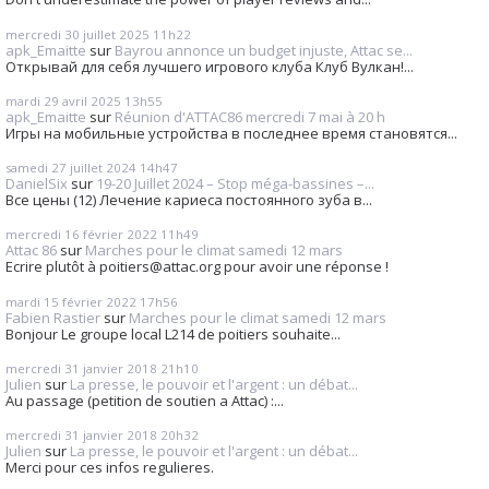
mercredi 30
juillet 2025
11h22
apk_Emaitte
sur
Bayrou annonce un budget injuste, Attac se...
Открывай для себя лучшего игрового клуба Клуб Вулкан!...
mardi 29
avril 2025
13h55
apk_Emaitte
sur
Réunion d'ATTAC86 mercredi 7 mai à 20 h
Игры на мобильные устройства в последнее время становятся...
samedi 27
juillet 2024
14h47
DanielSix
sur
19-20 Juillet 2024 – Stop méga-bassines –...
Все цены (12) Лечение кариеса постоянного зуба в...
mercredi 16
février 2022
11h49
Attac 86
sur
Marches pour le climat samedi 12 mars
Ecrire plutôt à poitiers@attac.org pour avoir une réponse !
mardi 15
février 2022
17h56
Fabien Rastier
sur
Marches pour le climat samedi 12 mars
Bonjour Le groupe local L214 de poitiers souhaite...
mercredi 31
janvier 2018
21h10
Julien
sur
La presse, le pouvoir et l'argent : un débat...
Au passage (petition de soutien a Attac) :...
mercredi 31
janvier 2018
20h32
Julien
sur
La presse, le pouvoir et l'argent : un débat...
Merci pour ces infos regulieres.