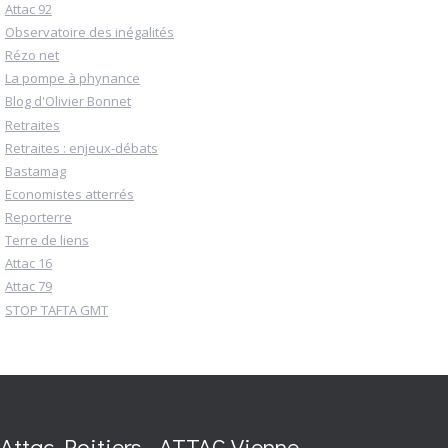
Attac 92
Observatoire des inégalités
Rézo net
La pompe à phynance
Blog d'Olivier Bonnet
Retraites
Retraites : enjeux-débats
Bastamag
Economistes atterrés
Reporterre
Terre de liens
Attac 16
Attac 79
STOP TAFTA GMT
Attac Poitiers - ATTAC Vienne