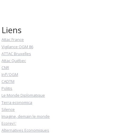
Liens
Attac France
Vigilance OGM 86
ATTAC Bruxelles
Attac Québec
CNR
Inf\'OGM
CADTM
Politis
Le Monde Diplomatique
Terra economica
Silence
Imagine, demain le monde
Ecorev\'
Alternatives Economiques