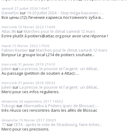
samedi 27
juillet 2024
14h47
DanielSix
sur
19-20 Juillet 2024 – Stop méga-bassines –...
Все цены (12) Лечение кариеса постоянного зуба в...
mercredi 16
février 2022
11h49
Attac 86
sur
Marches pour le climat samedi 12 mars
Ecrire plutôt à poitiers@attac.org pour avoir une réponse !
mardi 15
février 2022
17h56
Fabien Rastier
sur
Marches pour le climat samedi 12 mars
Bonjour Le groupe local L214 de poitiers souhaite...
mercredi 31
janvier 2018
21h10
Julien
sur
La presse, le pouvoir et l'argent : un débat...
Au passage (petition de soutien a Attac) :...
mercredi 31
janvier 2018
20h32
Julien
sur
La presse, le pouvoir et l'argent : un débat...
Merci pour ces infos regulieres.
dimanche 24
septembre 2017
14h02
Tobogo
sur
Alternatiba à Poitiers (parc de Blossac) :...
très réussi ces rencontres dans les allés de Blossac
dimanche 19
février 2017
20h03
77
sur
CETA : après le vote de Strasbourg, faire échec...
Merci pour ces precisions.