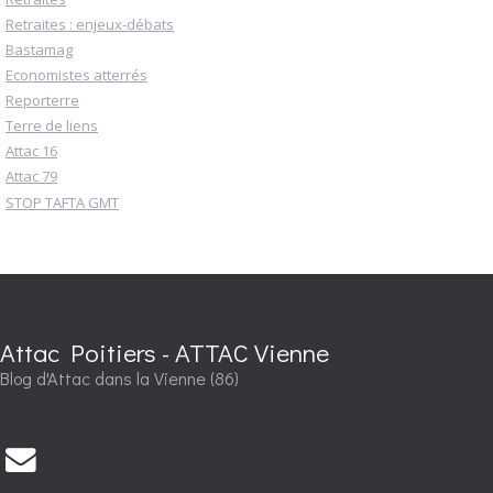
Retraites : enjeux-débats
Bastamag
Economistes atterrés
Reporterre
Terre de liens
Attac 16
Attac 79
STOP TAFTA GMT
Attac Poitiers - ATTAC Vienne
Blog d'Attac dans la Vienne (86)