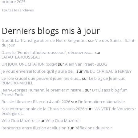
octobre 2025
Toutes les archives
Derniers blogs mis à jour
6 août. La Transfiguration de Notre Seigneur...
sur
Vie des Saints - Saint
du jour
Dans le ”Fonds lafautearousseau”, découvrez......
sur
LAFAUTEAROUSSEAU
UN JOUR, UNE CITATION (cxxiv)
sur
Alain Van Praet - BLOG
Je vous enverrai tout ce qu’il y aura de...
sur
VIE DU CHATEAU à FERNEY
Le rôle crucial que peuvent jouer les élus...
sur
Le blog de Jean-Luc
ROMERO-MICHEL
Jean-Georges Humann, le premier ministre...
sur
D'r Elsass blog fum
Ernest-Emile
Russie-Ukraine : Bilan du 4 août 2026
sur
l'information nationaliste
Nuit internationale de la Chauve-souris 2026
sur
L'AN VERT de Vouziers :
écologie et...
Vélo Club Mazérois
sur
Vélo Club Mazèrois
Rencontre entre Illusion et Allusion
sur
Réflexions du Miroir