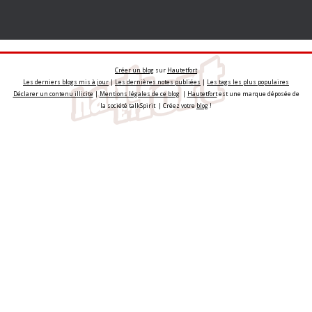
Créer un blog
sur
Hautetfort
Les derniers blogs mis à jour
|
Les dernières notes publiées
|
Les tags les plus populaires
Déclarer un contenu illicite
|
Mentions légales de ce blog
|
Hautetfort
est une marque déposée de
la société talkSpirit | Créez votre
blog
!