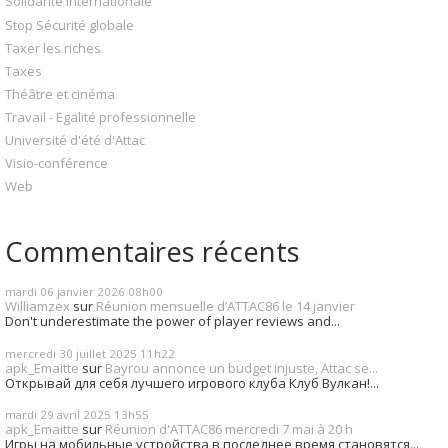
Solidarité internationale
Stop Sécurité globale
Taxer les riches
Taxes
Théâtre et cinéma
Travail - Egalité professionnelle
Université d'été d'Attac
Visio-conférence
Web
Commentaires récents
mardi 06
janvier 2026
08h00
Williamzex
sur
Réunion mensuelle d’ATTAC86 le 14 janvier
Don't underestimate the power of player reviews and...
mercredi 30
juillet 2025
11h22
apk_Emaitte
sur
Bayrou annonce un budget injuste, Attac se...
Открывай для себя лучшего игрового клуба Клуб Вулкан!...
mardi 29
avril 2025
13h55
apk_Emaitte
sur
Réunion d'ATTAC86 mercredi 7 mai à 20 h
Игры на мобильные устройства в последнее время становятся...