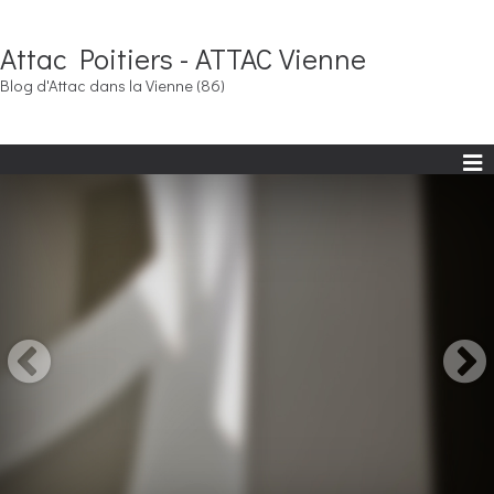
Attac Poitiers - ATTAC Vienne
Blog d'Attac dans la Vienne (86)