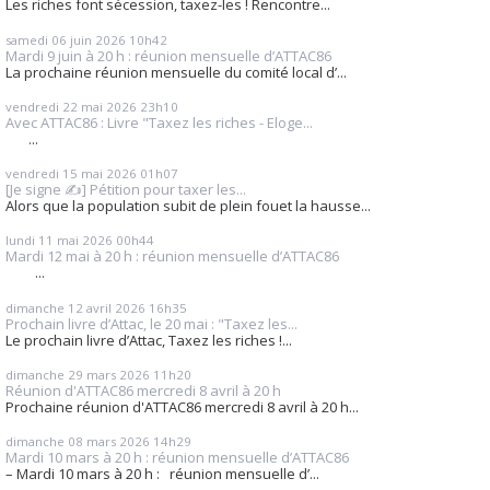
Les riches font sécession, taxez-les ! Rencontre...
samedi 06
juin 2026
10h42
Mardi 9 juin à 20 h : réunion mensuelle d’ATTAC86
La prochaine réunion mensuelle du comité local d’...
vendredi 22
mai 2026
23h10
Avec ATTAC86 : Livre "Taxez les riches - Eloge...
...
vendredi 15
mai 2026
01h07
[Je signe ✍️] Pétition pour taxer les...
Alors que la population subit de plein fouet la hausse...
lundi 11
mai 2026
00h44
Mardi 12 mai à 20 h : réunion mensuelle d’ATTAC86
...
dimanche 12
avril 2026
16h35
Prochain livre d’Attac, le 20 mai : "Taxez les...
Le prochain livre d’Attac, Taxez les riches !...
dimanche 29
mars 2026
11h20
Réunion d'ATTAC86 mercredi 8 avril à 20 h
Prochaine réunion d'ATTAC86 mercredi 8 avril à 20 h...
dimanche 08
mars 2026
14h29
Mardi 10 mars à 20 h : réunion mensuelle d’ATTAC86
– Mardi 10 mars à 20 h : réunion mensuelle d’...