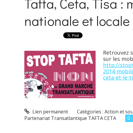
Tafta, Ceta, Tisa :
nationale et locale
Retrouvez s
sur les mobi
http://sto
2014-mobili
ceta-et-le-t
Lien permanent
Catégories :
Action et so
Partenariat Transatlantique TAFTA CETA
0