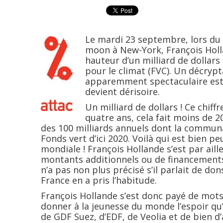
Le mardi 23 septembre, lors du
moon à New-York, François Holl
hauteur d’un milliard de dollars
pour le climat (FVC). Un décry
apparemment spectaculaire est en
devient dérisoire.
Un milliard de dollars
! Ce chiff
quatre ans, cela fait moins de 20
des 100 milliards annuels dont la communa
Fonds vert d’ici 2020. Voilà qui est bien
mondiale
! François Hollande s’est par aill
montants additionnels ou de financements 
n’a pas non plus précisé s’il parlait de d
France en a pris l’habitude.
François Hollande s’est donc payé de mot
donner à la jeunesse du monde l’espoir qu
de GDF Suez, d’EDF, de Veolia et de bien d’