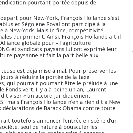
vendication pourtant portée depuis de
 départ pour New-York, François Hollande s’est
 Fabius et Ségolène Royal ont participé à la
 à New-York. Mais in fine, compétitivité
ales qui priment. Ainsi, François Hollande a-t-il
Alliance globale pour «
l’agriculture
 ONG et syndicats paysans lui ont exprimé leur
ulture paysanne et fait la part belle aux
rteuse est déjà mise à mal. Pour préserver les
jours à réduire la portée de la taxe
s, qui pourrait pourtant être le prélude à une
 Fonds vert. Il y a à peine un an, Laurent
dit viser «
un accord juridiquement
15 : mais François Hollande n’en a rien dit à New
tes déclarations de Barack Obama contre toute
rait toutefois annoncer l’entrée en scène d’un
ociété, seul de nature à bousculer les