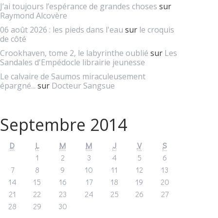
J’ai toujours l’espérance de grandes choses
sur
Raymond Alcovère
06 août 2026 : les pieds dans l'eau
sur
le croquis
de côté
Crookhaven, tome 2, le labyrinthe oublié
sur
Les
Sandales d'Empédocle librairie jeunesse
Le calvaire de Saumos miraculeusement
épargné...
sur
Docteur Sangsue
Septembre 2014
D
L
M
M
J
V
S
1
2
3
4
5
6
7
8
9
10
11
12
13
14
15
16
17
18
19
20
21
22
23
24
25
26
27
28
29
30