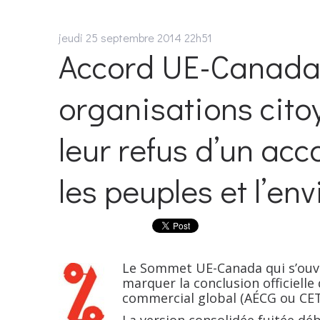
jeudi 25
septembre 2014
22h51
Accord UE-Canada 
organisations cito
leur refus d’un ac
les peuples et l’e
Le Sommet UE-Canada qui s’ouv
marquer la conclusion officiell
commercial global (AÉCG ou CET
La version consolidée fuitée dé