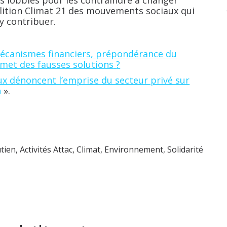
es lobbies pour les contraindre à changer
oalition Climat 21 des mouvements sociaux qui
y contribuer.
canismes financiers, prépondérance du
met des fausses solutions
?
 dénoncent l’emprise du secteur privé sur
n
».
utien
,
Activités Attac
,
Climat
,
Environnement
,
Solidarité