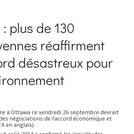
: plus de 130
yennes réaffirment
cord désastreux pour
nvironnement
re à Ottawa ce vendredi 26 septembre devrait
e des négociations de l’accord économique et
A en anglais).
but août 2014 a confirmé les inquiétudes