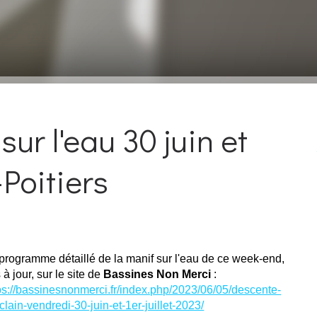
r l'eau 30 juin et
-Poitiers
programme détaillé de la manif sur l'eau de ce
week-end,
 à jour, sur le site de
Bassines Non Merci
:
ps://bassinesnonmerci.fr/index.php/2023/06/05/descente-
clain-vendredi-30-juin-et-1er-juillet-2023/