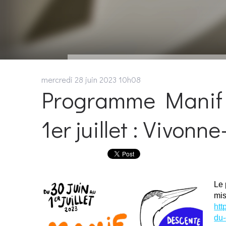
mercredi 28
juin 2023
10h08
Programme Manif su
1er juillet : Vivonne
Le 
mis
htt
du-