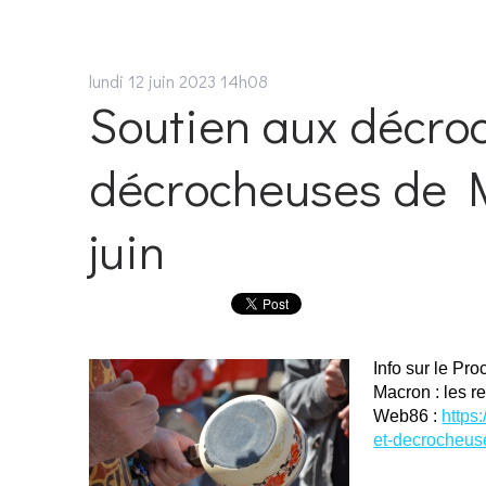
lundi 12
juin 2023
14h08
Soutien aux décro
décrocheuses de M
juin
Info sur le Pr
Macron : les 
Web86 :
https
et-decrocheus