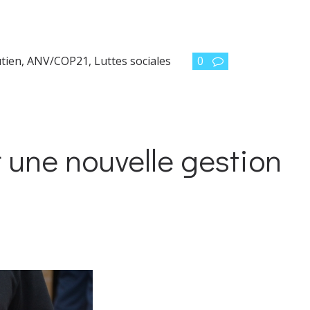
utien
,
ANV/COP21
,
Luttes sociales
0
r une nouvelle gestion