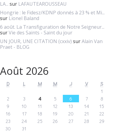
LA...
sur
LAFAUTEAROUSSEAU
Hongrie : le Fidesz/KDNP donnés à 23 % et Mi...
sur
Lionel Baland
6 août. La Transfiguration de Notre Seigneur...
sur
Vie des Saints - Saint du jour
UN JOUR, UNE CITATION (cxxiv)
sur
Alain Van
Praet - BLOG
Août 2026
D
L
M
M
J
V
S
1
2
3
4
5
6
7
8
9
10
11
12
13
14
15
16
17
18
19
20
21
22
23
24
25
26
27
28
29
30
31