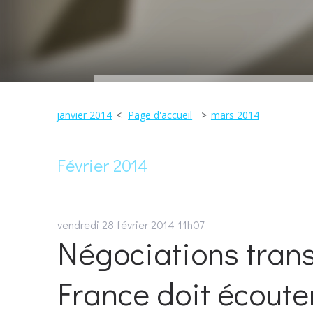
janvier 2014
Page d'accueil
mars 2014
Février 2014
vendredi 28
février 2014
11h07
Négociations trans
France doit écoute