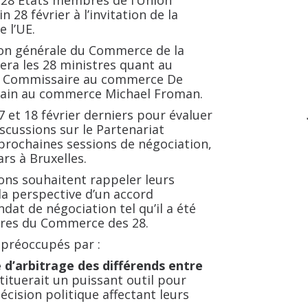
28 États membres de l’Union
28 février à l’invitation de la
 l’UE.
tion générale du Commerce de la
a les 28 ministres quant au
 le Commissaire au commerce De
cain au commerce Michael Froman.
7 et 18 février derniers pour évaluer
iscussions sur le Partenariat
 prochaines sessions de négociation,
rs à Bruxelles.
ions souhaitent rappeler leurs
a perspective d’un accord
dat de négociation tel qu’il a été
stres du Commerce des 28.
préoccupés par :
 d’arbitrage des différends entre
stituerait un puissant outil pour
cision politique affectant leurs