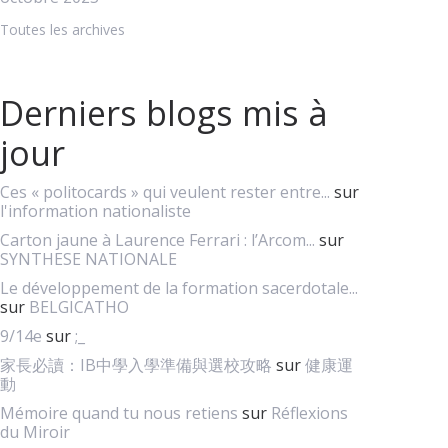
Toutes les archives
Derniers blogs mis à
jour
Ces « politocards » qui veulent rester entre...
sur
l'information nationaliste
Carton jaune à Laurence Ferrari : l’Arcom...
sur
SYNTHESE NATIONALE
Le développement de la formation sacerdotale...
sur
BELGICATHO
9/14e
sur
;_
家長必讀：IB中學入學準備與選校攻略
sur
健康運
動
Mémoire quand tu nous retiens
sur
Réflexions
du Miroir