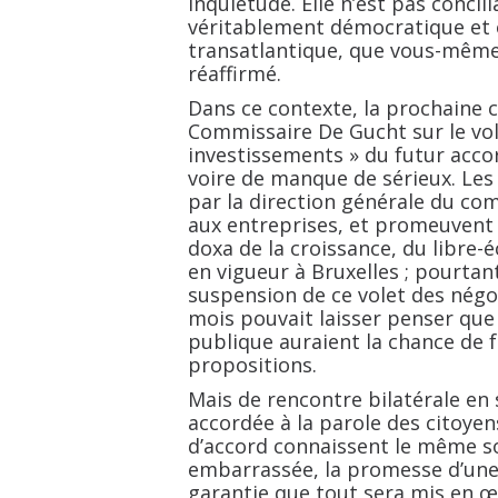
inquiétude. Elle n’est pas concili
véritablement démocratique et o
transatlantique, que vous-même
réaffirmé.
Dans ce contexte, la prochaine 
Commissaire De Gucht sur le vol
investissements
» du futur acco
voire de manque de sérieux. Les
par la direction générale du co
aux entreprises, et promeuvent 
doxa de la croissance, du libre-
en vigueur à Bruxelles
; pourtan
suspension de ce volet des négo
mois pouvait laisser penser que
publique auraient la chance de fa
propositions.
Mais de rencontre bilatérale en 
accordée à la parole des citoyen
d’accord connaissent le même so
embarrassée, la promesse d’une 
garantie que tout sera mis en œ