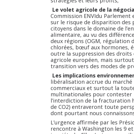
stratégies et leurs profits,
Le volet agricole de la négoci
Commission ENVIdu Parlement e
sur le risque de disparition des 
citoyens dans le domaine de l’e
alimentaire, au vu des différence
deux régions (OGM, régulation d
chlorées, bœuf aux hormones, émi
outre la suppression des droit
agricole européen, mais surtout
transition vers des modes de pr
Les implications environnemen
libéralisation accrue du marché 
commerciaux et surtout la tout
multinationales pour contester 
l’interdiction de la fracturation
de CO2) entraveront toute persp
dont pourtant nous connaissons 
L’urgence affirmée par les Prés
rencontre à Washington les 9 et 