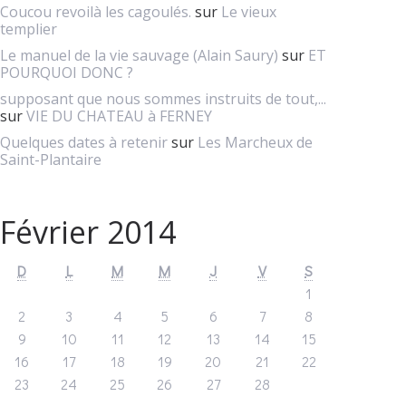
Coucou revoilà les cagoulés.
sur
Le vieux
templier
Le manuel de la vie sauvage (Alain Saury)
sur
ET
POURQUOI DONC ?
supposant que nous sommes instruits de tout,...
sur
VIE DU CHATEAU à FERNEY
Quelques dates à retenir
sur
Les Marcheux de
Saint-Plantaire
Février 2014
D
L
M
M
J
V
S
1
2
3
4
5
6
7
8
9
10
11
12
13
14
15
16
17
18
19
20
21
22
23
24
25
26
27
28