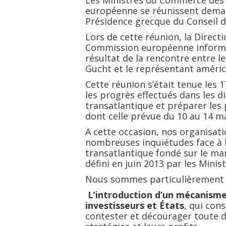
Les Ministres du Commerce des 
européenne se réunissent demain 
Présidence grecque du Conseil de
Lors de cette réunion, la Direc
Commission européenne informer
résultat de la rencontre entre
Gucht et le représentant améri
Cette réunion s’était tenue les 1
les progrès effectués dans les d
transatlantique et préparer les
dont celle prévue du 10 au 14 ma
A cette occasion, nos organisat
nombreuses inquiétudes face à l
transatlantique fondé sur le man
défini en juin 2013 par les Mini
Nous sommes particulièrement 
L’introduction d’un mécanisme
investisseurs et États
, qui con
contester et décourager toute dé