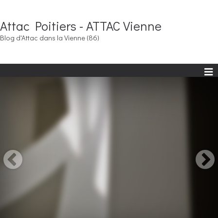
Attac Poitiers - ATTAC Vienne
Blog d'Attac dans la Vienne (86)