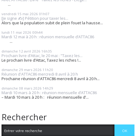
...
vendredi 15
mai 2026
01h07
[Je signe ✍️] Pétition pour taxer les...
Alors que la population subit de plein fouet la hausse...
lundi 11
mai 2026
00h44
Mardi 12 mai à 20 h : réunion mensuelle d’ATTAC86
...
dimanche 12
avril 2026
16h35
Prochain livre d’Attac, le 20 mai : "Taxez les...
Le prochain livre d’Attac, Taxez les riches !...
dimanche 29
mars 2026
11h20
Réunion d'ATTAC86 mercredi 8 avril à 20 h
Prochaine réunion d'ATTAC86 mercredi 8 avril à 20 h...
dimanche 08
mars 2026
14h29
Mardi 10 mars à 20 h : réunion mensuelle d’ATTAC86
– Mardi 10 mars à 20 h : réunion mensuelle d’...
Rechercher