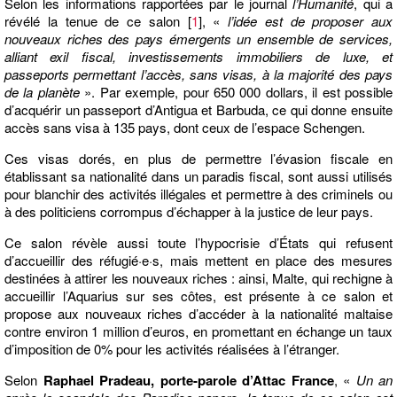
Selon les informations rapportées par le journal
l’Humanité
, qui a
révélé la tenue de ce salon
[
1
]
, «
l’idée est de proposer aux
nouveaux riches des pays émergents un ensemble de services,
alliant exil fiscal, investissements immobiliers de luxe, et
passeports permettant l’accès, sans visas, à la majorité des pays
de la planète
». Par exemple, pour 650 000 dollars, il est possible
d’acquérir un passeport d’Antigua et Barbuda, ce qui donne ensuite
accès sans visa à 135 pays, dont ceux de l’espace Schengen.
Ces visas dorés, en plus de permettre l’évasion fiscale en
établissant sa nationalité dans un paradis fiscal, sont aussi utilisés
pour blanchir des activités illégales et permettre à des criminels ou
à des politiciens corrompus d’échapper à la justice de leur pays.
Ce salon révèle aussi toute l’hypocrisie d’États qui refusent
d’accueillir des réfugié·e·s, mais mettent en place des mesures
destinées à attirer les nouveaux riches : ainsi, Malte, qui rechigne à
accueillir l’Aquarius sur ses côtes, est présente à ce salon et
propose aux nouveaux riches d’accéder à la nationalité maltaise
contre environ 1 million d’euros, en promettant en échange un taux
d’imposition de 0% pour les activités réalisées à l’étranger.
Selon
Raphael Pradeau, porte-parole d’Attac France
, «
Un an