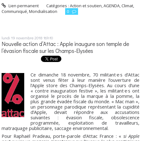
Lien permanent
Catégories :
Action et soutien
,
AGENDA
,
Climat
,
Communiqué
,
Mondialisation
0
lundi 19
novembre 2018
16h10
Nouvelle action d’Attac : Apple inaugure son temple de
l’évasion fiscale sur les Champs-Elysées
Ce dimanche 18 novembre, 70 militant·e·s d’Attac
sont venus fêter à leur manière l’ouverture de
l’Apple store des Champs-Elysées. Au cours d’une
« contre inauguration festive », les militant·e·s ont
organisé le procès de la marque à la pomme, la
plus grande évadée fiscale du monde. « Mac man »,
un personnage parodique représentant la cupidité
d’Apple, devait répondre aux accusations
suivantes : évasion fiscale, obsolescence
programmée, exploitation de travailleurs,
matraquage publicitaire, saccage environnemental.
Pour Raphaël Pradeau, porte-parole d’Attac France : «
si Apple