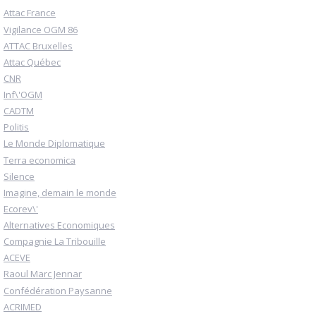
Attac France
Vigilance OGM 86
ATTAC Bruxelles
Attac Québec
CNR
Inf\'OGM
CADTM
Politis
Le Monde Diplomatique
Terra economica
Silence
Imagine, demain le monde
Ecorev\'
Alternatives Economiques
Compagnie La Tribouille
ACEVE
Raoul Marc Jennar
Confédération Paysanne
ACRIMED