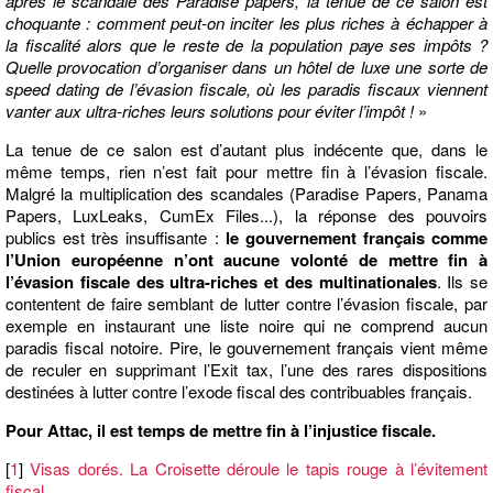
après le scandale des Paradise papers, la tenue de ce salon est
choquante : comment peut-on inciter les plus riches à échapper à
la fiscalité alors que le reste de la population paye ses impôts ?
Quelle provocation d’organiser dans un hôtel de luxe une sorte de
speed dating de l’évasion fiscale, où les paradis fiscaux viennent
vanter aux ultra-riches leurs solutions pour éviter l’impôt !
»
La tenue de ce salon est d’autant plus indécente que, dans le
même temps, rien n’est fait pour mettre fin à l’évasion fiscale.
Malgré la multiplication des scandales (Paradise Papers, Panama
Papers, LuxLeaks, CumEx Files...), la réponse des pouvoirs
publics est très insuffisante :
le gouvernement français comme
l’Union européenne n’ont aucune volonté de mettre fin à
l’évasion fiscale des ultra-riches et des multinationales
. Ils se
contentent de faire semblant de lutter contre l’évasion fiscale, par
exemple en instaurant une liste noire qui ne comprend aucun
paradis fiscal notoire. Pire, le gouvernement français vient même
de reculer en supprimant l’Exit tax, l’une des rares dispositions
destinées à lutter contre l’exode fiscal des contribuables français.
Pour Attac, il est temps de mettre fin à l’injustice fiscale.
[
1
]
Visas dorés. La Croisette déroule le tapis rouge à l’évitement
fiscal