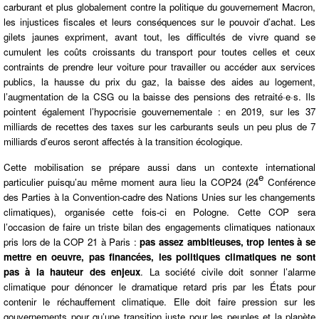
carburant et plus globalement contre la politique du gouvernement Macron,
les injustices fiscales et leurs conséquences sur le pouvoir d’achat. Les
gilets jaunes expriment, avant tout, les difficultés de vivre quand se
cumulent les coûts croissants du transport pour toutes celles et ceux
contraints de prendre leur voiture pour travailler ou accéder aux services
publics, la hausse du prix du gaz, la baisse des aides au logement,
l’augmentation de la CSG ou la baisse des pensions des retraité·e·s. Ils
pointent également l’hypocrisie gouvernementale : en 2019, sur les 37
milliards de recettes des taxes sur les carburants seuls un peu plus de 7
milliards d’euros seront affectés à la transition écologique.
Cette mobilisation se prépare aussi dans un contexte international
e
particulier puisqu’au même moment aura lieu la COP24 (24
Conférence
des Parties à la Convention-cadre des Nations Unies sur les changements
climatiques), organisée cette fois-ci en Pologne. Cette COP sera
l’occasion de faire un triste bilan des engagements climatiques nationaux
pris lors de la COP 21 à Paris :
pas assez ambitieuses, trop lentes à se
mettre en oeuvre, pas financées, les politiques climatiques ne sont
pas à la hauteur des enjeux
. La société civile doit sonner l’alarme
climatique pour dénoncer le dramatique retard pris par les États pour
contenir le réchauffement climatique. Elle doit faire pression sur les
gouvernements pour qu’une transition juste pour les peuples et la planète