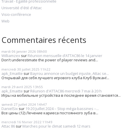
Travail - Egalité professionnelle
Université d'été d'Attac
Visio-conférence
Web
Commentaires récents
mardi 06
janvier 2026
08h00
Williamzex
sur
Réunion mensuelle d’ATTAC86 le 14 janvier
Don't underestimate the power of player reviews and...
mercredi 30
juillet 2025
11h22
apk_Emaitte
sur
Bayrou annonce un budget injuste, Attac se...
Открывай для себя лучшего игрового клуба Клуб Вулкан!...
mardi 29
avril 2025
13h55
apk_Emaitte
sur
Réunion d'ATTAC86 mercredi 7 mai à 20 h
Игры на мобильные устройства в последнее время становятся...
samedi 27
juillet 2024
14h47
DanielSix
sur
19-20 Juillet 2024 – Stop méga-bassines –...
Все цены (12) Лечение кариеса постоянного зуба в...
mercredi 16
février 2022
11h49
Attac 86
sur
Marches pour le climat samedi 12 mars