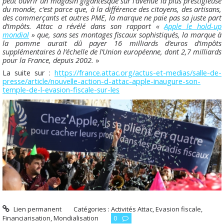
peut ouvrir un magasin gigantesque sur l’avenue la plus prestigieuse
du monde, c’est parce que, à la différence des citoyens, des artisans,
des commerçants et autres PME, la marque ne paie pas sa juste part
d’impôts. Attac a révélé dans son rapport «
Apple le hold-up
mondial
» que, sans ses montages fiscaux sophistiqués, la marque à
la pomme aurait dû payer 16 milliards d’euros d’impôts
supplémentaires à l’échelle de l’Union européenne, dont 2,7 milliards
pour la France, depuis 2002.
»
La suite sur :
https://france.attac.org/actus-et-medias/salle-de-
presse/article/nouvelle-action-d-attac-apple-inaugure-son-
temple-de-l-evasion-fiscale-sur-les
Lien permanent
Catégories :
Activités Attac
,
Evasion fiscale
,
Financiarisation
,
Mondialisation
0