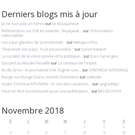
Derniers blogs mis à jour
Je ne suis pas un héros
sur
Le Bouquineur
Référendum sur l’UE en Islande : Reykjavik...
sur
l'information
nationaliste
Les eaux glacées de la modernité...
sur
Métapo infos
”Reprends ton pays. Tout est possible.”
sur
Lionel Baland
La société de la vision privée et la politique...
sur
Euro-Synergies
Giscard au Musée Fenaille
sur
La senteur de l'esprit
Ile de Groix : le journaliste Erik Tegnér une...
sur
SYNTHESE NATIONALE
Rouge sur Rouge (Sara, cuisine Dolomites)
sur
Latitude
Audio‑Technica ATH‑M50x : le son des vacances...
sur
upgradepc
Peut-on être excommunié pour une publication...
sur
BELGICATHO
Novembre 2018
D
L
M
M
J
V
S
1
2
3
4
5
6
7
8
9
10