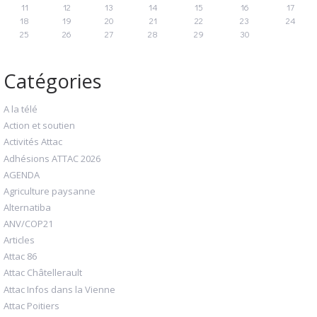
11
12
13
14
15
16
17
18
19
20
21
22
23
24
25
26
27
28
29
30
Catégories
A la télé
Action et soutien
Activités Attac
Adhésions ATTAC 2026
AGENDA
Agriculture paysanne
Alternatiba
ANV/COP21
Articles
Attac 86
Attac Châtellerault
Attac Infos dans la Vienne
Attac Poitiers