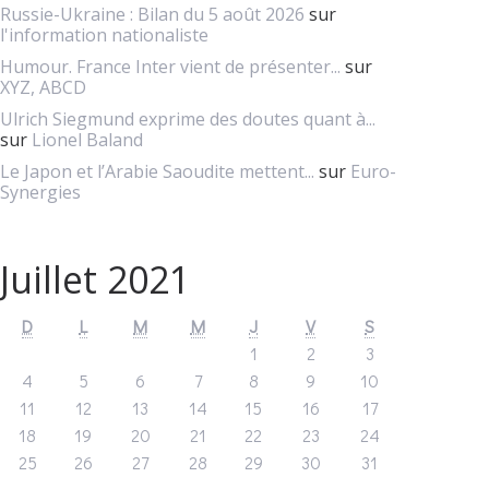
Russie-Ukraine : Bilan du 5 août 2026
sur
l'information nationaliste
Humour. France Inter vient de présenter...
sur
XYZ, ABCD
Ulrich Siegmund exprime des doutes quant à...
sur
Lionel Baland
Le Japon et l’Arabie Saoudite mettent...
sur
Euro-
Synergies
Juillet 2021
D
L
M
M
J
V
S
1
2
3
4
5
6
7
8
9
10
11
12
13
14
15
16
17
18
19
20
21
22
23
24
25
26
27
28
29
30
31