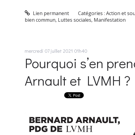
Lien permanent
Catégories :
Action et so
bien commun
,
Luttes sociales
,
Manifestation
mercredi 07
juillet 2021
01h40
Pourquoi s’en pre
Arnault et LVMH ?