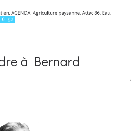
utien
,
AGENDA
,
Agriculture paysanne
,
Attac 86
,
Eau,
0
ndre à Bernard