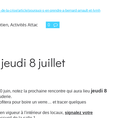
s-de-la-crise/article/pourquoi-s-en-prendre-a-bernard-arnault-et-lvmh
utien
,
Activités Attac
0
eudi 8 juillet
jeudi 8
0 juin, notez la prochaine rencontre qui aura lieu
uderie.
rofitera pour boire un verre… et tracer quelques
en vigueur à l'intérieur des locaux,
signalez votre
ccueil de la salle 1.