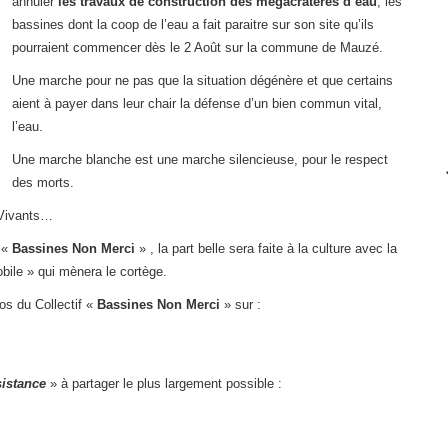
annuler
les travaux de construction des mégacratères d’eau
, les
bassines dont la coop de l’eau a fait paraitre sur son site qu’ils
pourraient commencer dès le 2 Août sur la commune de Mauzé.
Une marche pour ne pas que la situation dégénère et que certains
aient à payer dans leur chair la défense d’un bien commun vital,
l’eau.
Une marche blanche est une marche silencieuse, pour le respect
des morts.
 Vivants…
r «
Bassines Non Merci
» , la part belle sera faite à la culture avec la
bile » qui mènera le cortège.
os du Collectif «
Bassines Non Merci
» sur :
sistance
» à partager le plus largement possible :