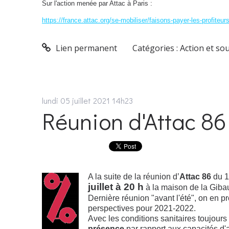
Sur l'action menée par Attac à Paris :
https://france.attac.org/se-mobiliser/faisons-payer-les-profiteur
Lien permanent
Catégories :
Action et so
lundi 05
juillet 2021
14h23
Réunion d'Attac 86 j
A la suite de la réunion d’
Attac 86
du 1
juillet à 20 h
à la maison de la Giba
Dernière réunion "avant l'été", on en p
perspectives pour 2021-2022.
Avec les conditions sanitaires toujours 
présence
par rapport aux capacités d'a