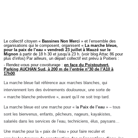
Le collectif citoyen «
Bassines Non Merci
» et l’ensemble des
organisations qui le composent, organisent «
La marche bleue,
pour la paix de l’eau » vendredi 23 juillet à Mauzé sur le
Mignon
à partir de 18 h 30 et jusqu’à 23 h. (voir blog Attac 86 pour
plus d’infos) Par ailleurs, un départ collectif est prévu à Poitiers :
- Rendez-vous pour covoiturage :
en face du Poistoutvert,
Parking AUCHAN Sud, à 200 m de l’entrée n°30 de l’A10 à
17h00
.
La marche bleue fait référence aux marches blanches, qui
interviennent lors des évènements douloureux, une sorte de
« marche blanche préventive », avant qu’il ne soit trop tard.
La marche bleue est une marche pour « l
a Paix de l’eau
» – tous
sont les bienvenus, enfants, pêcheurs, nageurs, kayakistes,
salariés dans les services de l’eau, techniciens, élus, paysans…
Une marche pour la « paix de l’eau » pour faire reculer et