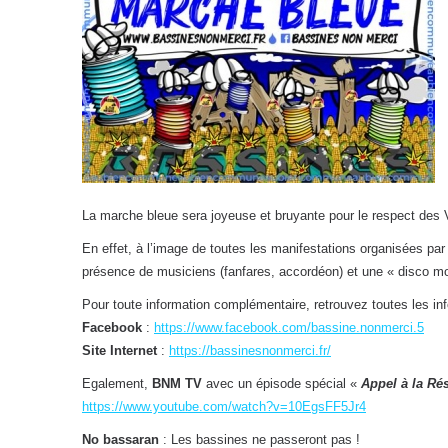
La marche bleue sera joyeuse et bruyante pour le respect des
En effet, à l’image de toutes les manifestations organisées pa
présence de musiciens (fanfares, accordéon) et une « disco mo
Pour toute information complémentaire, retrouvez toutes les inf
Facebook
:
https://www.facebook.com/bassine.nonmer
ci.5
Site Internet
:
https://bassinesnonmerci.fr/
Egalement,
BNM TV
avec un épisode spécial «
Appel à la Ré
https://www.youtube.com/watch?v=10EgsFF5Jr4
No bassaran
: Les bassines ne passeront pas !