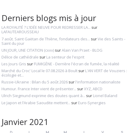
Derniers blogs mis à jour
LA ROYAUTÉ ? L'IDÉE NEUVE POUR REDRESSER LA...
sur
LAFAUTEAROUSSEAU
7 août. Saint Gaëtan de Thiène, fondateurs des...
sur
Vie des Saints -
Saint du jour
UN JOUR, UNE CITATION (cxxv)
sur
Alain Van Praet - BLOG
Délice de cathédrale
sur
La senteur de l'esprit
Les Jours Gris
sur
FUMIGÈNE - Derrière l'écran de fumée, la réalité
Marché du Croc' Local le 07.08.2026 à Boult
sur
L'AN VERT de Vouziers :
écologie et...
Russie-Ukraine : Bilan du 5 août 2026
sur
l'information nationaliste
Humour. France Inter vient de présenter...
sur
XYZ, ABCD
Ulrich Siegmund exprime des doutes quant à...
sur
Lionel Baland
Le Japon et l’Arabie Saoudite mettent...
sur
Euro-Synergies
Janvier 2021
D
L
M
M
J
V
S