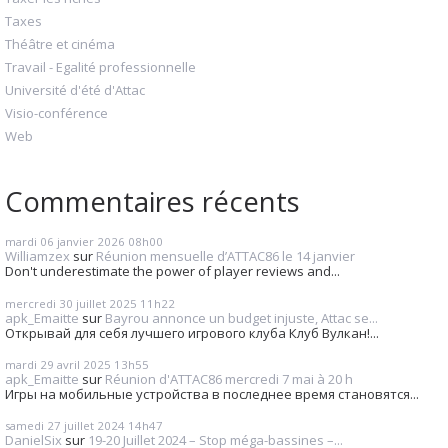
Taxes
Théâtre et cinéma
Travail - Egalité professionnelle
Université d'été d'Attac
Visio-conférence
Web
Commentaires récents
mardi 06
janvier 2026
08h00
Williamzex
sur
Réunion mensuelle d’ATTAC86 le 14 janvier
Don't underestimate the power of player reviews and...
mercredi 30
juillet 2025
11h22
apk_Emaitte
sur
Bayrou annonce un budget injuste, Attac se...
Открывай для себя лучшего игрового клуба Клуб Вулкан!...
mardi 29
avril 2025
13h55
apk_Emaitte
sur
Réunion d'ATTAC86 mercredi 7 mai à 20 h
Игры на мобильные устройства в последнее время становятся...
samedi 27
juillet 2024
14h47
DanielSix
sur
19-20 Juillet 2024 – Stop méga-bassines –...