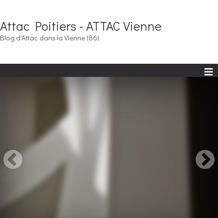
Attac Poitiers - ATTAC Vienne
Blog d'Attac dans la Vienne (86)