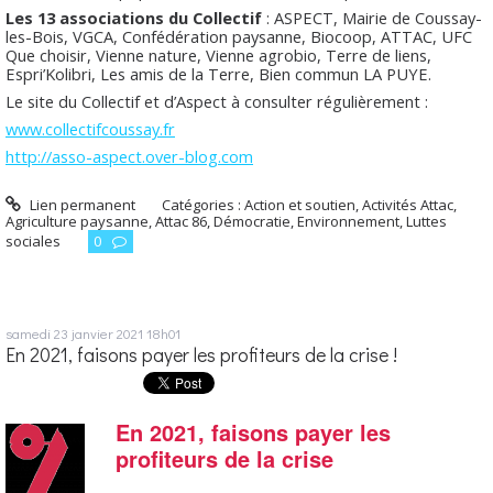
Les 13 associations du Collectif
: ASPECT, Mairie de Coussay-
les-Bois, VGCA, Confédération paysanne, Biocoop, ATTAC, UFC
Que choisir, Vienne nature, Vienne agrobio, Terre de liens,
Espri’Kolibri, Les amis de la Terre, Bien commun LA PUYE.
Le site du Collectif et d’Aspect à consulter régulièrement :
www.collectifcoussay.fr
http://asso-aspect.over-blog.com
Lien permanent
Catégories :
Action et soutien
,
Activités Attac
,
Agriculture paysanne
,
Attac 86
,
Démocratie
,
Environnement
,
Luttes
sociales
0
samedi 23
janvier 2021
18h01
En 2021, faisons payer les profiteurs de la crise !
En 2021, faisons payer les
profiteurs de la crise