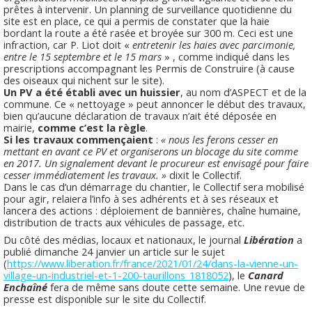
prêtes à intervenir. Un planning de surveillance quotidienne du
site est en place, ce qui a permis de constater que la haie
bordant la route a été rasée et broyée sur 300 m. Ceci est une
infraction, car P. Liot doit «
entretenir les haies avec parcimonie,
entre le 15 septembre et le 15 mars
» , comme indiqué dans les
prescriptions accompagnant les Permis de Construire (à cause
des oiseaux qui nichent sur le site).
Un PV a été établi avec un huissier
, au nom d’ASPECT et de la
commune. Ce « nettoyage » peut annoncer le début des travaux,
bien qu’aucune déclaration de travaux n’ait été déposée en
mairie,
comme c’est la règle
.
Si les travaux commençaient
:
« nous les ferons cesser en
mettant en avant ce PV et organiserons un blocage du site comme
en 2017. Un signalement devant le procureur est envisagé pour faire
cesser immédiatement les travaux. »
dixit le Collectif.
Dans le cas d’un démarrage du chantier, le Collectif sera mobilisé
pour agir, relaiera l’info à ses adhérents et à ses réseaux et
lancera des actions : déploiement de bannières, chaîne humaine,
distribution de tracts aux véhicules de passage, etc.
Du côté des médias, locaux et nationaux, le journal
Libération
a
publié dimanche 24 janvier un article sur le sujet
(
https://www.liberation.fr/france/2021/01/24/dans-la-vienne-un-
village-un-industriel-et-1-200-taurillons_1818052
), le
Canard
Enchaîné
fera de même sans doute cette semaine. Une revue de
presse est disponible sur le site du Collectif.