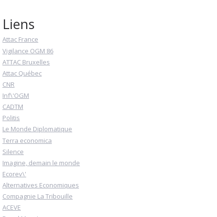
Liens
Attac France
Vigilance OGM 86
ATTAC Bruxelles
Attac Québec
CNR
Inf\'OGM
CADTM
Politis
Le Monde Diplomatique
Terra economica
Silence
Imagine, demain le monde
Ecorev\'
Alternatives Economiques
Compagnie La Tribouille
ACEVE