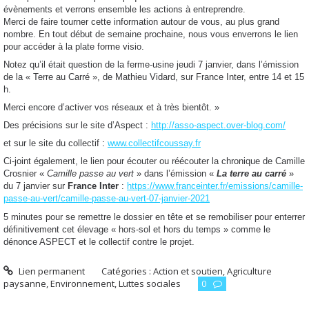
évènements et verrons ensemble les actions à entreprendre.
Merci de faire tourner cette information autour de vous, au plus grand
nombre. En tout début de semaine prochaine, nous vous enverrons le lien
pour accéder à la plate forme visio.
Notez qu’il était question de la ferme-usine jeudi 7 janvier, dans l’émission
de la « Terre au Carré », de Mathieu Vidard, sur France Inter, entre 14 et 15
h.
Merci encore d’activer vos réseaux et à très bientôt. »
Des précisions sur le site d’Aspect :
http://asso-aspect.over-blog.com/
et sur le site du collectif
:
www.collectifcoussay.fr
Ci-joint également, le lien pour écouter ou réécouter la chronique de Camille
Crosnier «
Camille passe au vert
» dans l’émission «
La terre au carré
»
du 7 janvier sur
France Inter
:
https://www.franceinter.fr/emissions/camille-
passe-au-vert/camille-passe-au-vert-07-janvier-2021
5 minutes pour se remettre le dossier en tête et se remobiliser pour enterrer
définitivement cet élevage « hors-sol et hors du temps » comme le
dénonce ASPECT et le collectif contre le projet.
Lien permanent
Catégories :
Action et soutien
,
Agriculture
paysanne
,
Environnement
,
Luttes sociales
0