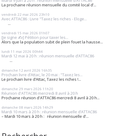
Mardi 9 juin à 20 h : réunion mensuelle d’ATTAC86
La prochaine réunion mensuelle du comité local d’...
vendredi 22
mai 2026
23h10
Avec ATTAC86 : Livre "Taxez les riches - Eloge...
...
vendredi 15
mai 2026
01h07
[Je signe ✍️] Pétition pour taxer les...
Alors que la population subit de plein fouet la hausse...
lundi 11
mai 2026
00h44
Mardi 12 mai à 20 h : réunion mensuelle d’ATTAC86
...
dimanche 12
avril 2026
16h35
Prochain livre d’Attac, le 20 mai : "Taxez les...
Le prochain livre d’Attac, Taxez les riches !...
dimanche 29
mars 2026
11h20
Réunion d'ATTAC86 mercredi 8 avril à 20 h
Prochaine réunion d'ATTAC86 mercredi 8 avril à 20 h...
dimanche 08
mars 2026
14h29
Mardi 10 mars à 20 h : réunion mensuelle d’ATTAC86
– Mardi 10 mars à 20 h : réunion mensuelle d’...
Rechercher