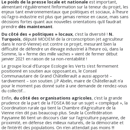
Le poids de la presse locale et nationale
est important,
alimentant régulièrement l’information sur la teneur du projet, les
enjeux tant environnementaux que politiques et sociaux, à l’heure
où l’agro-industrie est plus que jamais remise en cause, mais sans
décisions fortes quant aux nouvelles orientations qu’il faudrait
prendre
dès maintenant
.
Du côté des « politiques » locaux
, c’est la diversité !
N.
Turquois
, député MODEM de la circonscription (et agriculteur
dans le nord-Vienne) est contre ce projet, mesurant bien la
difficulté de défendre un élevage industriel à l’heure où, dans la
Somme, la « ferme des mille vaches » vient de fermer début
janvier 2021 en raison de sa non-rentabilité !
Le groupe local d’Europe Ecologie les Verts s’est fermement
positionné en soutien aux opposant.es, le Conseil
Communautaire de Grand Châtellerault a aussi apporté –
tardivement – son soutien. J.P Abelin, maire de Châtellerault n’a
pour le moment pas donné suite à une demande de rendez-vous
du collectif…
Enfin,
du côté des organisations agricoles
, c’est la grande
prudence de la part de la FDSEA 86 sur un sujet « compliqué », la
Coordination rurale qui tient la Chambre d’Agriculture de la
Vienne n’en dit pas beaucoup plus. Seule la Confédération
Paysanne 86 tient un discours clair sur l’agriculture paysanne, de
proximité, en défense des milieux naturels, de la démocratie et
de l’intérêt des populations. On n’en attendait pas moins !!!