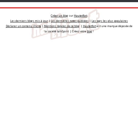
Créer un blog
sur
Hautetfort
Les derniers blogs mis à jour
|
Les dernières notes publiées
|
Les tags les plus populaires
Déclarer un contenu illicite
|
Mentions légales de ce blog
|
Hautetfort
est une marque déposée de
la société talkSpirit | Créez votre
blog
!