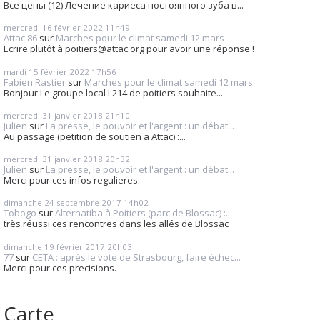
Все цены (12) Лечение кариеса постоянного зуба в...
mercredi 16
février 2022
11h49
Attac 86
sur
Marches pour le climat samedi 12 mars
Ecrire plutôt à poitiers@attac.org pour avoir une réponse !
mardi 15
février 2022
17h56
Fabien Rastier
sur
Marches pour le climat samedi 12 mars
Bonjour Le groupe local L214 de poitiers souhaite...
mercredi 31
janvier 2018
21h10
Julien
sur
La presse, le pouvoir et l'argent : un débat...
Au passage (petition de soutien a Attac) :...
mercredi 31
janvier 2018
20h32
Julien
sur
La presse, le pouvoir et l'argent : un débat...
Merci pour ces infos regulieres.
dimanche 24
septembre 2017
14h02
Tobogo
sur
Alternatiba à Poitiers (parc de Blossac) :...
très réussi ces rencontres dans les allés de Blossac
dimanche 19
février 2017
20h03
77
sur
CETA : après le vote de Strasbourg, faire échec...
Merci pour ces precisions.
Carte