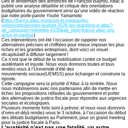
Dès le lendemain des annonces de François Bayrou, Attac a
publié une analyse détaillée et critique des orientations
budgétaires du gouvernement ainsi qu’une vidéo de
réaction
par notre porte-parole Youlie Yamamoto
(
https://france.attac.org/actus-et-medias/les-
videos/article/video-budget-2026-les-reactions-d-attac?
pk_campaign=Infolettre-4109&pk_kwd=france-attac-org-
actus-et-medias
)
Ces interventions ont été l’occasion de rappeler nos
alternatives précises et chiffrées pour mieux imposer les plus
riches et les grandes entreprises, dont voici un visuel
récapitulatif à diffuser largement !
Ce n’est que le début de la mobilisation contre ce budget
austéritaire et injuste. Nous vous donnons toutes et tous
rendez-vous à l’
Université d’été des
mouvements
sociaux
(UEMSS) pour échanger et construire la
riposte.
Cette campagne sera la priorité d’Attac à la rentrée. Nous
nous mobiliserons avec nos partenaires afin de mettre en
échec les propositions néfastes du gouvernement et porter
des
alternatives de justice fiscale pour répondre aux urgences
sociales et écologiques.
Plusieurs moments forts sont à prévoir, et nous vous donnons
d’ores-et-déjà rendez-vous le 3 octobre, à l’occasion du début
des débats budgétaires au Parlement, pour un grand
meeting
pour la justice fiscale à Paris.
L’austérité n’est pas une fatalité, un autre