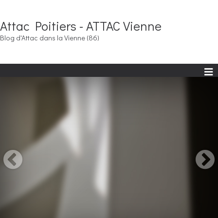
Attac Poitiers - ATTAC Vienne
Blog d'Attac dans la Vienne (86)