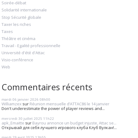
Soirée-débat
Solidarité internationale
Stop Sécurité globale
Taxer les riches
Taxes
Théâtre et cinéma
Travail - Egalité professionnelle
Université d'été d'Attac
Visio-conférence
Web
Commentaires récents
mardi 06
janvier 2026
08h00
Williamzex
sur
Réunion mensuelle d’ATTAC86 le 14 janvier
Don't underestimate the power of player reviews and...
mercredi 30
juillet 2025
11h22
apk_Emaitte
sur
Bayrou annonce un budget injuste, Attac se...
Открывай для себя лучшего игрового клуба Клуб Вулкан!...
mardi 29
avril 2025
13h55