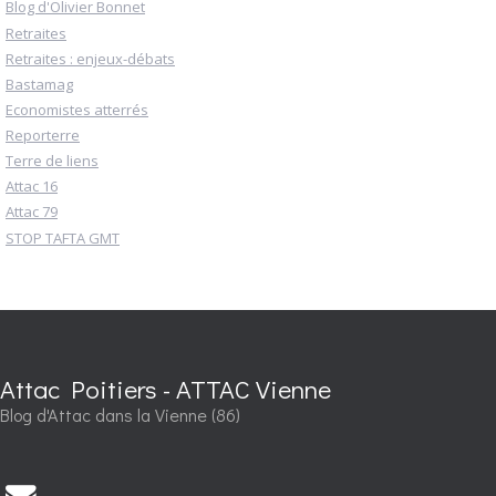
Blog d'Olivier Bonnet
Retraites
Retraites : enjeux-débats
Bastamag
Economistes atterrés
Reporterre
Terre de liens
Attac 16
Attac 79
STOP TAFTA GMT
Attac Poitiers - ATTAC Vienne
Blog d'Attac dans la Vienne (86)