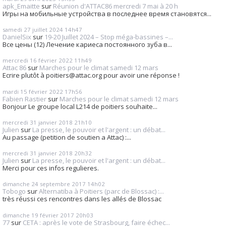
apk_Emaitte
sur
Réunion d'ATTAC86 mercredi 7 mai à 20 h
Игры на мобильные устройства в последнее время становятся...
samedi 27
juillet 2024
14h47
DanielSix
sur
19-20 Juillet 2024 – Stop méga-bassines –...
Все цены (12) Лечение кариеса постоянного зуба в...
mercredi 16
février 2022
11h49
Attac 86
sur
Marches pour le climat samedi 12 mars
Ecrire plutôt à poitiers@attac.org pour avoir une réponse !
mardi 15
février 2022
17h56
Fabien Rastier
sur
Marches pour le climat samedi 12 mars
Bonjour Le groupe local L214 de poitiers souhaite...
mercredi 31
janvier 2018
21h10
Julien
sur
La presse, le pouvoir et l'argent : un débat...
Au passage (petition de soutien a Attac) :...
mercredi 31
janvier 2018
20h32
Julien
sur
La presse, le pouvoir et l'argent : un débat...
Merci pour ces infos regulieres.
dimanche 24
septembre 2017
14h02
Tobogo
sur
Alternatiba à Poitiers (parc de Blossac) :...
très réussi ces rencontres dans les allés de Blossac
dimanche 19
février 2017
20h03
77
sur
CETA : après le vote de Strasbourg, faire échec...