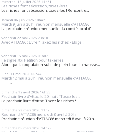
mercredi 15
juillet 2026
14h31
Les riches font sécession, taxez-les !...
Les riches font sécession, taxez-les ! Rencontre...
samedi 06
juin 2026
10h42
Mardi 9 juin à 20 h : réunion mensuelle d’ATTAC86
La prochaine réunion mensuelle du comité local d’...
vendredi 22
mai 2026
23h10
Avec ATTAC86 : Livre "Taxez les riches - Eloge...
...
vendredi 15
mai 2026
01h07
[Je signe ✍️] Pétition pour taxer les...
Alors que la population subit de plein fouet la hausse...
lundi 11
mai 2026
00h44
Mardi 12 mai à 20 h : réunion mensuelle d’ATTAC86
...
dimanche 12
avril 2026
16h35
Prochain livre d’Attac, le 20 mai : "Taxez les...
Le prochain livre d’Attac, Taxez les riches !...
dimanche 29
mars 2026
11h20
Réunion d'ATTAC86 mercredi 8 avril à 20 h
Prochaine réunion d'ATTAC86 mercredi 8 avril à 20 h...
dimanche 08
mars 2026
14h29