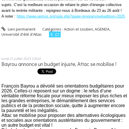
sujets.
C’est la meilleure occasion de refaire le plein d’énergie collective
avant la rentrée militante : rejoignez-nous à Bordeaux du 23 au 26 août !
A noter :
https://www.uemss.org/spip.php?page=programme&edition=2025
Lien permanent
Catégories :
Action et soutien
,
AGENDA
,
Université d'été d'Attac
0
lundi 21
juillet 2025
23h22
Bayrou annonce un budget injuste, Attac se mobilise !
François Bayrou a dévoilé ses orientations budgétaires pour
2026. Celles-ci reposent sur un dogme : le refus d’une
véritable réforme fiscale pour mieux imposer les plus riches
et
les grandes entreprises, le démantèlement des services
publics et de la protection sociale, quitte à augmenter encore
la pauvreté et les inégalités.
Attac se mobilise pour proposer des alternatives écologiques
et sociales aux orientations austéritaires du gouvernement :
un autre budget est vital !