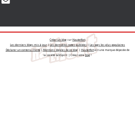
Créer un blog
sur
Hautetfort
Les derniers blogs mis à jour
|
Les dernières notes publiées
|
Les tags les plus populaires
Déclarer un contenu illicite
|
Mentions légales de ce blog
|
Hautetfort
est une marque déposée de
la société talkSpirit | Créez votre
blog
!