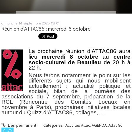
dimanche 14
septembre 2025
13h01
Réunion d’ATTAC86 : mercredi 8 octobre
La prochaine réunion d’ATTAC86 aura
lieu
mercredi 8 octobre
au
centre
socio-culturel de Beaulieu
de 20 h à
22 h
.
Nous ferons notamment le point sur les
différents sujets qui nous mobilisent
actuellement : actualité politique et
sociale, bilan de la journées des
associations du 7 septembre, préparation de la
RCL (Rencontre des Comités Locaux en
novembre à Paris), prochaines initiatives locales
autour du Quizz d'ATTAC86, collages, …
Lien permanent
Catégories :
Activités Attac
,
AGENDA
,
Attac 86
0